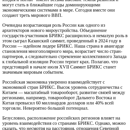
могут стать в ближайшие годы доминирующими
экономическими системами в мире. Сегодня вместе они
создают треть мирового ВВП.
Очевидна возрастающая роль России как одного из
архитекторов нового мироустройства. Объединение
государств-участников БРИКС расширилось и немалую роль в
этом сыграл Казанский саммит, проведенный в 2024 году в
России — идейном лидере БРИКС. Наша страна в авангарде
становления многополярного мира, возрастает число стран-
партнеров, а следовательно стремление коллективного Запада
к глобальной изоляции России терпит крах. Полагаю. что
предстоящий в начале июля XVII Саммит БРИКС станет
значимым мировым событием.
Российская экономика уверенно взаимодействует с
экономикой стран БРИКС. Высок уровень сотрудничества с
Китаем — масштабный товарооборот, развитие связей между
регионами, например, товарооборот Дальнего Востока и
Китая превысил 60 миллиардов долларов или 40% всей
торговли. Невероятно большой потенциал.
Безусловно, расположение российских регионов влияет на
уровень взаимодействия со странами БРИКС. Однако, можно
сказать, что несмотря на расстояния, отношения Северной