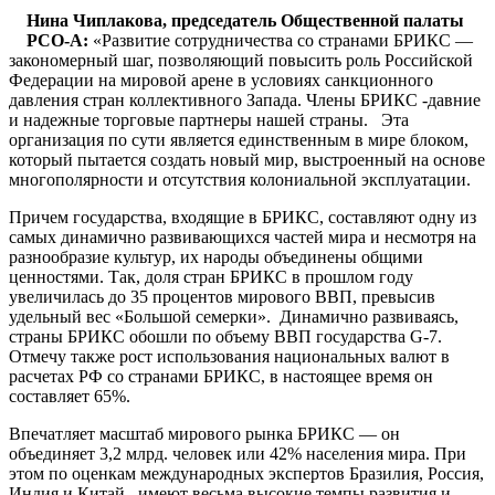
Нина Чиплакова, председатель Общественной палаты
РСО-А:
«Развитие сотрудничества со странами БРИКС —
закономерный шаг, позволяющий повысить роль Российской
Федерации на мировой арене в условиях санкционного
давления стран коллективного Запада. Члены БРИКС -давние
и надежные торговые партнеры нашей страны. Эта
организация по сути является единственным в мире блоком,
который пытается создать новый мир, выстроенный на основе
многополярности и отсутствия колониальной эксплуатации.
Причем государства, входящие в БРИКС, составляют одну из
самых динамично развивающихся частей мира и несмотря на
разнообразие культур, их народы объединены общими
ценностями. Так, доля стран БРИКС в прошлом году
увеличилась до 35 процентов мирового ВВП, превысив
удельный вес «Большой семерки». Динамично развиваясь,
страны БРИКС обошли по объему ВВП государства G-7.
Отмечу также рост использования национальных валют в
расчетах РФ со странами БРИКС, в настоящее время он
составляет 65%.
Впечатляет масштаб мирового рынка БРИКС — он
объединяет 3,2 млрд. человек или 42% населения мира. При
этом по оценкам международных экспертов Бразилия, Россия,
Индия и Китай имеют весьма высокие темпы развития и