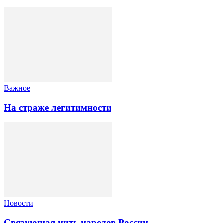
Важное
На страже легитимности
Новости
Связующая нить народов России