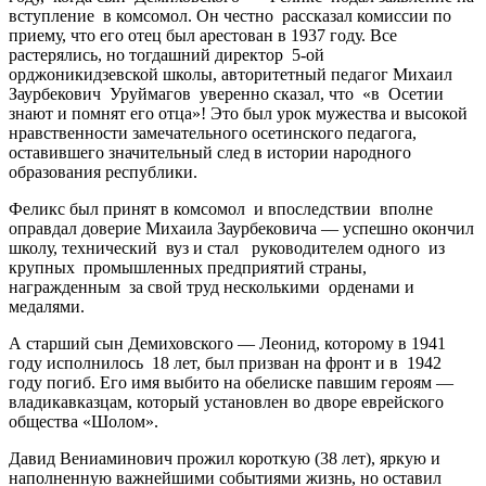
вступление в комсомол. Он честно рассказал комиссии по
приему, что его отец был арестован в 1937 году. Все
растерялись, но тогдашний директор 5-ой
орджоникидзевской школы, авторитетный педагог Михаил
Заурбекович Уруймагов уверенно сказал, что «в Осетии
знают и помнят его отца»! Это был урок мужества и высокой
нравственности замечательного осетинского педагога,
оставившего значительный след в истории народного
образования республики.
Феликс был принят в комсомол и впоследствии вполне
оправдал доверие Михаила Заурбековича — успешно окончил
школу, технический вуз и стал руководителем одного из
крупных промышленных предприятий страны,
награжденным за свой труд несколькими орденами и
медалями.
А старший сын Демиховского — Леонид, которому в 1941
году исполнилось 18 лет, был призван на фронт и в 1942
году погиб. Его имя выбито на обелиске павшим героям —
владикавказцам, который установлен во дворе еврейского
общества «Шолом».
Давид Вениаминович прожил короткую (38 лет), яркую и
наполненную важнейшими событиями жизнь, но оставил