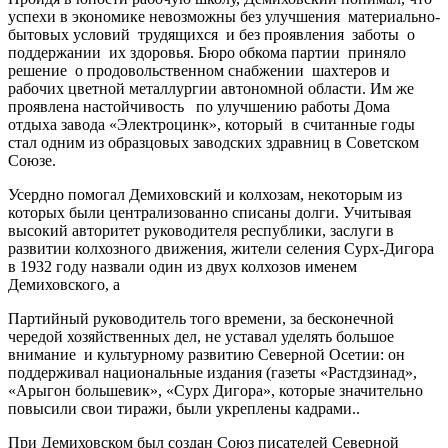
успехи в экономике невозможны без улучшения материально-
бытовых условий трудящихся и без проявления заботы о
поддержании их здоровья. Бюро обкома партии приняло
решение о продовольственном снабжении шахтеров и
рабочих цветной металлургии автономной области. Им же
проявлена настойчивость по улучшению работы Дома
отдыха завода «Электроцинк», который в считанные годы
стал одним из образцовых заводских здравниц в Советском
Союзе.
Усердно помогал Демиховский и колхозам, некоторым из
которых были централизованно списаны долги. Учитывая
высокий авторитет руководителя республики, заслуги в
развитии колхозного движения, жители селения Сурх-Дигора
в 1932 году назвали один из двух колхозов именем
Демиховского, а
Партийный руководитель того времени, за бесконечной
чередой хозяйственных дел, не уставал уделять большое
внимание и культурному развитию Северной Осетии: он
поддерживал национальные издания (газеты «Растдзинад»,
«Арыгон большевик», «Сурх Дигора», которые значительно
повысили свои тиражи, были укреплены кадрами..
При Демиховском был создан Союз писателей Северной