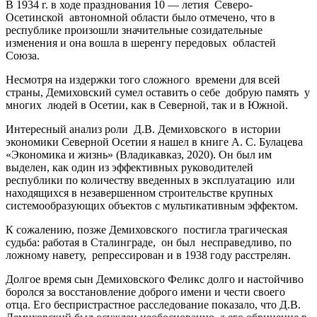
В 1934 г. в ходе празднования 10 — летия Северо-
Осетинской автономной области было отмечено, что в
республике произошли значительные созидательные
изменения и она вошла в шеренгу передовых областей
Союза.
Несмотря на издержки того сложного времени для всей
страны, Демиховский сумел оставить о себе добрую память у
многих людей в Осетии, как в Северной, так и в Южной.
Интересный анализ роли Д.В. Демиховского в истории
экономики Северной Осетии я нашел в книге А. С. Булацева
«Экономика и жизнь» (Владикавказ, 2020). Он был им
выделен, как один из эффективных руководителей
республики по количеству введенных в эксплуатацию или
находящихся в незавершенном строительстве крупных
системообразующих объектов с мультикативным эффектом.
К сожалению, позже Демиховского постигла трагическая
судьба: работая в Сталинграде, он был несправедливо, по
ложному навету, репрессирован и в 1938 году расстрелян.
Долгое время сын Демиховского Феликс долго и настойчиво
боролся за восстановление доброго имени и чести своего
отца. Его беспристрастное расследование показало, что Д.В.