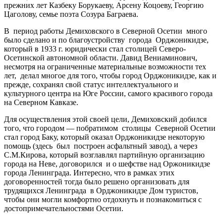
прежних лет Казбеку Борукаеву, Арсену Коцоеву, Георгию
Цаголову, семье поэта Созура Баграева.
В период работы Демиховского в Северной Осетии много
было сделано и по благоустройству города Орджоникидзе,
который в 1933 г. юридически стал столицей Северо-
Осетинской автономной области. Давид Вениаминович,
несмотря на ограниченные материальные возможности тех
лет, делал многое для того, чтобы город Орджоникидзе, как и
прежде, сохранял свой статус интеллектуального и
культурного центра на Юге России, самого красивого города
на Северном Кавказе.
Для осуществления этой своей цели, Демиховский добился
того, что городом — побратимом столицы Северной Осетии
стал город Баку, который оказал Орджоникидзе некоторую
помощь (здесь был построен асфальтный завод), а через
С.М.Кирова, который возглавлял партийную организацию
города на Неве, договорился и о шефстве над Оржоникидзе
города Ленинграда. Интересно, что в рамках этих
договоренностей тогда было решено организовать для
трудящихся Ленинграда в Орджоникидзе Дом туристов,
чтобы они могли комфортно отдохнуть и познакомиться с
достопримечательностями Осетии.