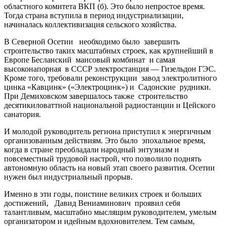
областного комитета ВКП (б). Это было непростое время.
Тогда страна вступила в период индустриализации,
начиналась коллективизация сельского хозяйства.
В Северной Осетии необходимо было завершить
строительство таких масштабных строек, как крупнейший в
Европе Бесланский маисовый комбинат и самая
высоконапорная в СССР электростанция — Гизельдон ГЭС.
Кроме того, требовали реконструкции завод электролитного
цинка «Кавцинк» («Электроцинк») и Садонские рудники.
При Демиховском завершалось также строительство
десятикиловаттной национальной радиостанции и Цейского
санатория.
И молодой руководитель региона приступил к энергичным
организованным действиям. Это было эпохальное время,
когда в стране преобладали народный энтузиазм и
повсеместный трудовой настрой, что позволило поднять
автономную область на новый этап своего развития. Осетии
нужен был индустриальный прорыв.
Именно в эти годы, поистине великих строек и больших
достижений, Давид Вениаминович проявил себя
талантливым, масштабно мыслящим руководителем, умелым
организатором и идейным вдохновителем. Тем самым,