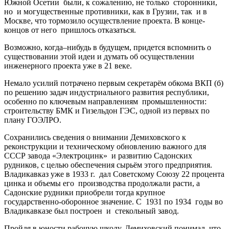
Южной Осетии были, к сожалению, не только сторонники,
но и могущественные противники, как в Грузии, так и в
Москве, что тормозило осуществление проекта. В конце-
концов от него пришлось отказаться.
Возможно, когда–нибудь в будущем, придется вспомнить о
существовании этой идеи и думать об осуществлении
инженерного проекта уже в 21 веке.
Немало усилий потрачено первым секретарём обкома ВКП (б)
по решению задач индустриального развития республики,
особенно по ключевым направлениям промышленности:
строительству БМК и Гизельдон ГЭС, одной из первых по
плану ГОЭЛРО.
Сохранились сведения о внимании Демиховского к
реконструкции и техническому обновлению важного для
СССР завода «Электроцинк» и развитию Садонских
рудников, с целью обеспечения сырьём этого предприятия.
Владикавказ уже в 1933 г. дал Советскому Союзу 22 процента
цинка и объемы его производства продолжали расти, а
Садонские рудники приобрели тогда крупное
государственно-оборонное значение. С 1931 по 1934 годы во
Владикавказе был построен и стекольный завод.
Пройдя в юности рабочую школу, Демиховский понимал, что