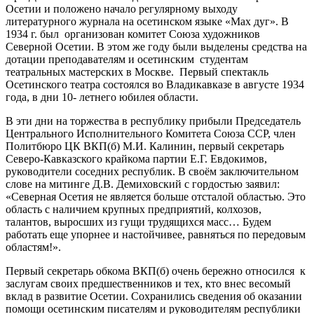
Осетии и положено начало регулярному выходу
литературного журнала на осетинском языке «Мах дуг». В
1934 г. был организован комитет Союза художников
Северной Осетии. В этом же году были выделены средства на
дотации преподавателям и осетинским студентам
театральных мастерских в Москве. Первый спектакль
Осетинского театра состоялся во Владикавказе в августе 1934
года, в дни 10- летнего юбилея области.
В эти дни на торжества в республику прибыли Председатель
Центрального Исполнительного Комитета Союза ССР, член
Политбюро ЦК ВКП(б) М.И. Калинин, первый секретарь
Северо-Кавказского крайкома партии Е.Г. Евдокимов,
руководители соседних республик. В своём заключительном
слове на митинге Д.В. Демиховский с гордостью заявил:
«Северная Осетия не является больше отсталой областью. Это
область с наличием крупных предприятий, колхозов,
талантов, выросших из гущи трудящихся масс… Будем
работать еще упорнее и настойчивее, равняться по передовым
областям!».
Первый секретарь обкома ВКП(б) очень бережно относился к
заслугам своих предшественников и тех, кто внес весомый
вклад в развитие Осетии. Сохранились сведения об оказании
помощи осетинским писателям и руководителям республики