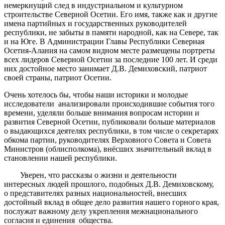
немеркнущий след в индустриальном и культурном
строительстве Северной Осетии. Его имя, также как и другие
имена партийных и государственных руководителей
республики, не забыты в памяти народной, как на Севере, так
и на Юге. В Администрации Главы Республики Северная
Осетия-Алания на самом видном месте размещены портреты
всех лидеров Северной Осетии за последние 100 лет. И среди
них достойное место занимает Д.В. Демиховский, патриот
своей страны, патриот Осетии.
Очень хотелось бы, чтобы наши историки и молодые
исследователи анализировали происходившие события того
времени, уделяли больше внимания вопросам истории и
развития Северной Осетии, публиковали больше материалов
о выдающихся деятелях республики, в том числе о секретарях
обкома партии, руководителях Верховного Совета и Совета
Министров (облисполкома),
внёсших значительный вклад в
становлении нашей республики.
Уверен, что рассказы о жизни и деятельности
интересных людей прошлого, подобных Д.В. Демиховскому,
о представителях разных национальностей, внесших
достойный вклад в общее дело развития нашего горного края,
послужат важному делу укрепления межнационального
согласия и единения общества.