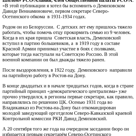
Шолом» РСО-Алания, член Общественной палаты РСО-А
:
«В этой публикации я хотел бы вспомнить о Демиховском
Давиде Вениаминовиче, первом секретаре Северо-
Осетинского обкома в 1931-1934 годах.
Родом он из Белоруссии. С детских лет ему пришлось тяжело
работать, чтобы помочь отцу прокормить семью из 9 человек.
Когда в их края пришла Советская власть, Демиховский
вступил в партию большевиков, а в 1919 году в составе
Красной Армии принимал участие в боях с поляками,
которые тогда наступали на Советскую Россию. В этой
военной компании он был дважды тяжело ранен.
После выздоровления, в 1922 году, Демиховского направили
на партийную работу в Ростов-на Дону.
В конце двадцатых и в начале тридцатых годов, когда в стране
партийный принцип «демократического централизма» уже
прочно утвердился, в регионы первые секретари, как правило,
направлялись по решению ЦК. Осенью 1931 года во
Владикавказ из Ростова-на-Дону был откомандирован
молодой заведующий орготделом Северо-Кавказской краевой
Контрольной комиссии РКИ Давид Демиховский.
А 20 сентября того же года на очередном заседании бюро он
избирается первым секретарём Северо-Осетинского