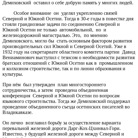
Демиховский оставил о себе добрую память у многих людей.
Особое внимание он уделял укреплению связей
Северной и Южной Осетии. Тогда в 30-е годы в повестке дня
стояли грандиозные задачи по соединению Северной и
Южной Осетии не только автомобильной, но и
железнодорожной магистралью. Это, по мнению
Демиховского, могло бы стать основным фактором развития
производительных сил Южной и Северной Осетий. Уже в
1932 году на секретариате областного комитета партии Давид
Вениаминович выступил с тезисом о необходимости развития
братских отношений с Южной Осетии как в промышленном
и колхозном строительстве, так и по линии образования и
культуры.
При нём был утвержден план многостороннего
сотрудничества, а затем проведена объединенная
конференция Северной и Южной Осетии по вопросам
языкового строительства. Тогда же Демиховский поддержал
проведение объединенного съезда осетинских писателей во
Владикавказе.
Он лично возглавил борьбу за осуществление варианта
перевальной железной дороги Дарг-Кох-Цхинвал-Гори.
Известно, у будущей железной дороги между Северной и