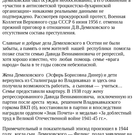
Демиховский был осужден необоснованно, а его обвинение в
«участии в антисоветской троцкистско-бухаринской
организации» никакими реальными данными не
подтверждено. Рассмотрев прокурорский протест, Военная
Коллегия Верховного суда СССР 6 июня 1956 г. отменила
прежний приговор в отношении Д.В.Демиховского за
отсутствием состава преступления.
Славные и добрые дела Демиховского в Осетии не были
забыты, а память о нем жителей нашей республики помогла
позже спасти семью Давида Вениаминовича от репрессий,
хотя хорошо известно, что любая помощь семье «врага
народа» была в те годы совсем небезопасной.
Жена Демиховского (Эсфирь Борисовна Динер) и дети
вернулись из Сталинграда во Владикавказ и здесь она
получила возможность работать, а сыновья — учиться…
Семье предоставили квартиру. В 1938 году жену
репрессированного Давида Вениаминовича, исключенную из
партии после ареста мужа, решением Владикавказского
горкома ВКП (б), восстановили в партии и впоследствии
наградили орденом «Знак Почета» и медалью «За доблестный
труд в Великой Отечественной войне 1941-45 гг.».
Примечательный и показательный эпизод произошел в 1944
году, когда сын Демиховского — Феликс подал заявление на