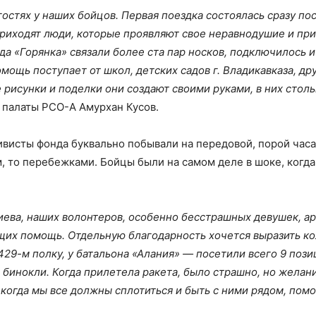
остях у наших бойцов. Первая поездка состоялась сразу пос
иходят люди, которые проявляют свое неравнодушие и прин
да «Горянка» связали более ста пар носков, подключилось
мощь поступает от школ, детских садов г. Владикавказа, др
 рисунки и поделки они создают своими руками, в них столь
 палаты РСО-А Амурхан Кусов.
висты фонда буквально побывали на передовой, порой часа
, то перебежками. Бойцы были на самом деле в шоке, когда 
ева, наших волонтеров, особенно бесстрашных девушек, ар
щих помощь. Отдельную благодарность хочется выразить ко
в 429-м полку, у батальона «Алания» — посетили всего 9 по
бинокли. Когда прилетела ракета, было страшно, но желан
 когда мы все должны сплотиться и быть с ними рядом, помо