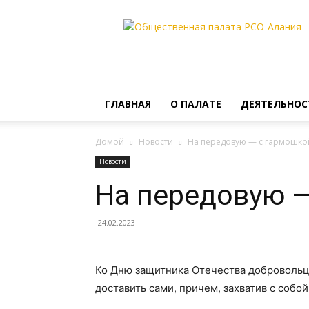
Общественная
палата
РСО-
Алания
ГЛАВНАЯ
О ПАЛАТЕ
ДЕЯТЕЛЬНОС
Домой
Новости
На передовую — с гармошко
Новости
На передовую —
24.02.2023
Ко Дню защитника Отечества добровольцы
доставить сами, причем, захватив с собой