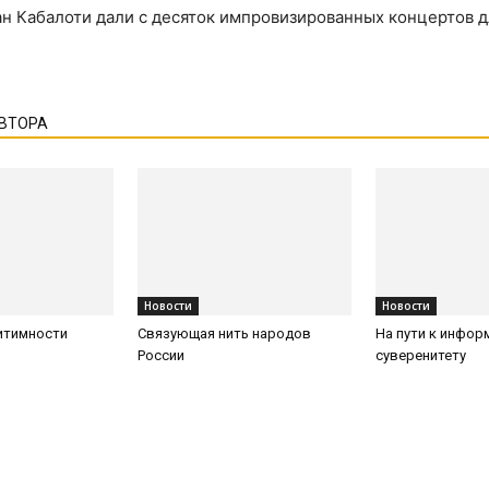
н Кабалоти дали с десяток импровизированных концертов д
АВТОРА
Новости
Новости
итимности
Связующая нить народов
На пути к инфо
России
суверенитету