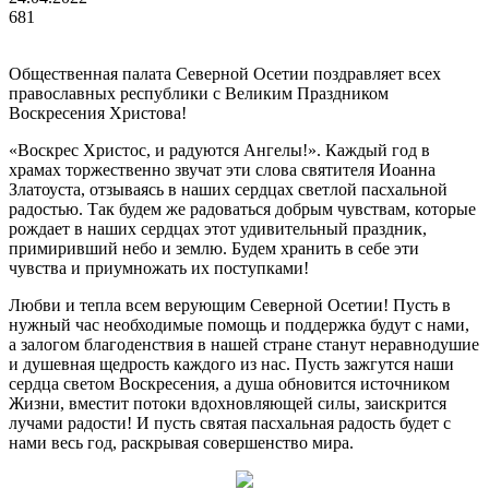
681
Общественная палата Северной Осетии поздравляет всех
православных республики с Великим Праздником
Воскресения Христова!
«Воскрес Христос, и радуются Ангелы!». Каждый год в
храмах торжественно звучат эти слова святителя Иоанна
Златоуста, отзываясь в наших сердцах светлой пасхальной
радостью. Так будем же радоваться добрым чувствам, которые
рождает в наших сердцах этот удивительный праздник,
примиривший небо и землю. Будем хранить в себе эти
чувства и приумножать их поступками!
Любви и тепла всем верующим Северной Осетии! Пусть в
нужный час необходимые помощь и поддержка будут с нами,
а залогом благоденствия в нашей стране станут неравнодушие
и душевная щедрость каждого из нас. Пусть зажгутся наши
сердца светом Воскресения, а душа обновится источником
Жизни, вместит потоки вдохновляющей силы, заискрится
лучами радости! И пусть святая пасхальная радость будет с
нами весь год, раскрывая совершенство мира.