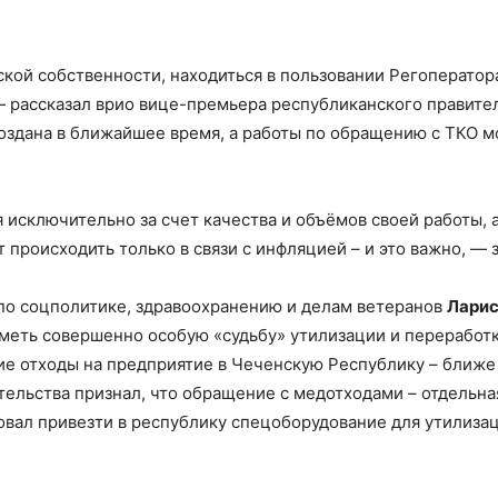
ской собственности, находиться в пользовании Регоператор
 — рассказал врио вице-премьера республиканского правите
оздана в ближайшее время, а работы по обращению с ТКО м
исключительно за счет качества и объёмов своей работы, а 
 происходить только в связи с инфляцией – и это важно, — 
по соцполитике, здравоохранению и делам ветеранов
Ларис
меть совершенно особую «судьбу» утилизации и переработ
ие отходы на предприятие в Чеченскую Республику – ближ
тельства признал, что обращение с медотходами – отдельная
овал привезти в республику спецоборудование для утилиза