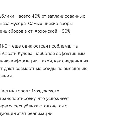
ублики – всего 49% от запланированных
вывоз мусора. Самые низкие сборы
нь сборов в ст. Архонской – 90%.
ТКО – еще одна острая проблема. На
м Афсати Кулова, наиболее эффективным
нию информации, такой, как сведения из
кт дают совместные рейды по выявлению
шения.
«Чистый город» Моздокского
 транспортировку, что усложняет
время республика столкнется с
едующий этап реализации