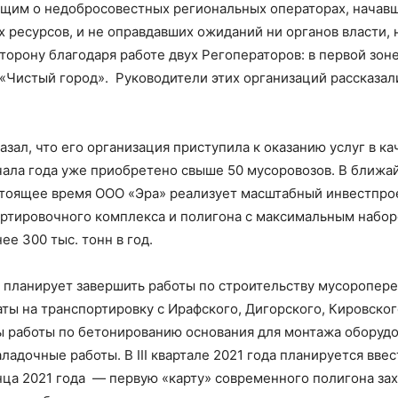
щим о недобросовестных региональных операторах, начавши
 ресурсов, и не оправдавших ожиданий ни органов власти, 
торону благодаря работе двух Регоператоров: в первой зон
«Чистый город». Руководители этих организаций рассказал
азал, что его организация приступила к оказанию услуг в ка
ачала года уже приобретено свыше 50 мусоровозов. В ближ
астоящее время ООО «Эра» реализует масштабный инвестпро
ортировочного комплекса и полигона с максимальным набо
е 300 тыс. тонн в год.
 планирует завершить работы по строительству мусоропере
аты на транспортировку с Ирафского, Дигорского, Кировско
 работы по бетонированию основания для монтажа оборудо
ладочные работы. В III квартале 2021 года планируется вв
нца 2021 года — первую «карту» современного полигона зах