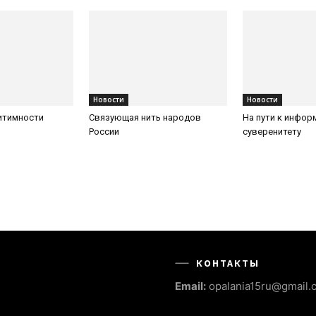
Новости
Новости
итимности
Связующая нить народов
На пути к инфо
России
суверенитету
КОНТАКТЫ
Email:
opalania15ru@gmail.