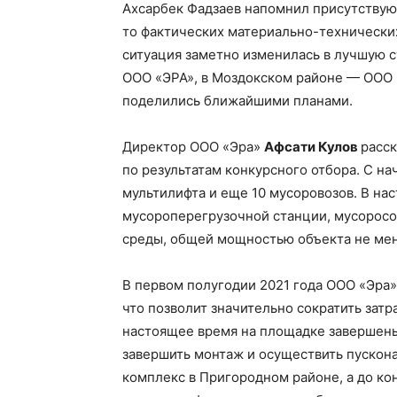
Ахсарбек Фадзаев напомнил присутствую
то фактических материально-технических
ситуация заметно изменилась в лучшую с
ООО «ЭРА», в Моздокском районе — ООО 
поделились ближайшими планами.
Директор ООО «Эра»
Афсати Кулов
расск
по результатам конкурсного отбора. С н
мультилифта и еще 10 мусоровозов. В н
мусороперегрузочной станции, мусорос
среды, общей мощностью объекта не мене
В первом полугодии 2021 года ООО «Эра»
что позволит значительно сократить затр
настоящее время на площадке завершены
завершить монтаж и осуществить пускона
комплекс в Пригородном районе, а до ко