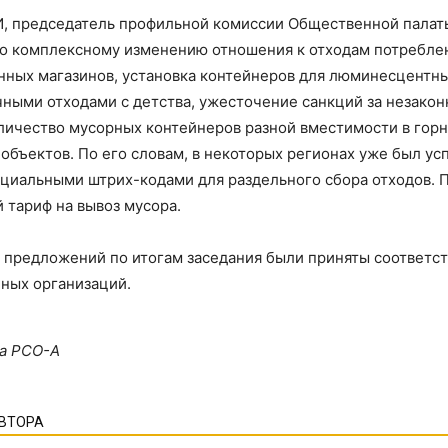
И, председатель профильной комиссии Общественной пала
 комплексному изменению отношения к отходам потреблени
нных магазинов, установка контейнеров для люминесцентны
ными отходами с детства, ужесточение санкций за незакон
ичество мусорных контейнеров разной вместимости в горно
объектов. По его словам, в некоторых регионах уже был у
ециальными штрих-кодами для раздельного сбора отходов. 
 тариф на вывоз мусора.
и предложений по итогам заседания были приняты соответс
нных организаций.
а РСО-А
АВТОРА