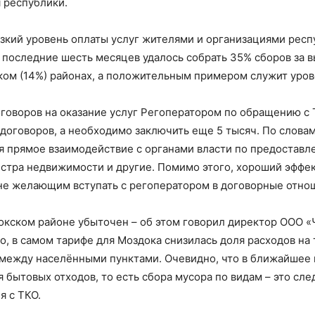
 республики.
зкий уровень оплаты услуг жителями и организациями респ
за последние шесть месяцев удалось собрать 35% сборов за 
ком (14%) районах, а положительным примером служит урове
говоров на оказание услуг Регоператором по обращению с 
 договоров, а необходимо заключить еще 5 тысяч. По слова
 прямое взаимодействие с органами власти по предоставле
естра недвижимости и другие. Помимо этого, хороший эффе
 не желающим вступать с регоператором в договорные отно
докском районе убыточен – об этом говорил директор ООО 
о, в самом тарифе для Моздока снизилась доля расходов на
между населёнными пунктами. Очевидно, что в ближайшее 
бытовых отходов, то есть сбора мусора по видам – это сл
 с ТКО.