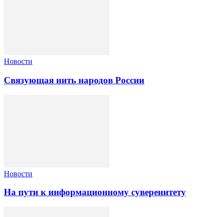
Новости
Связующая нить народов России
Новости
На пути к информационному суверенитету