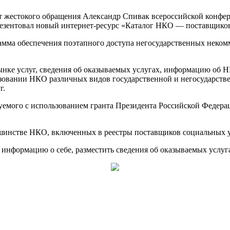
от жестокого обращения Александр Спивак всероссийской конф
езентовал новый интернет-ресурс «Каталог НКО — поставщиков со
амма обеспечения поэтапного доступа негосударственных неком
ынке услуг, сведения об оказываемых услугах, информацию об
ьзовании НКО различных видов государственной и негосударств
г.
уемого с использованием гранта Президента Российской Федерац
шинстве НКО, включенных в реестры поставщиков социальных ус
 информацию о себе, разместить сведения об оказываемых услу