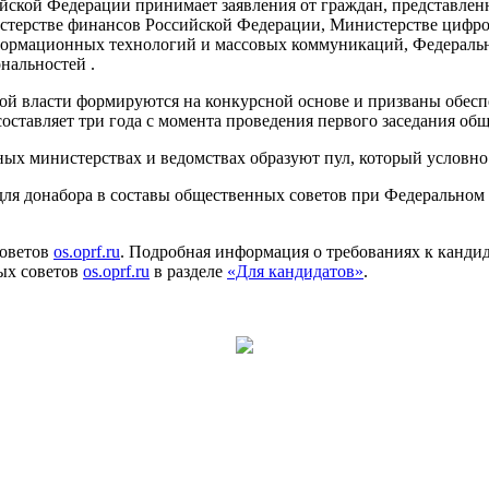
сийской Федерации принимает заявления от граждан, представле
стерстве финансов Российской Федерации, Министерстве цифро
нформационных технологий и массовых коммуникаций, Федеральн
нальностей .
й власти формируются на конкурсной основе и призваны обеспе
ставляет три года с момента проведения первого заседания общ
ых министерствах и ведомствах образуют пул, который условно
для донабора в составы общественных советов при Федеральном 
советов
os.oprf.ru
. Подробная информация о требованиях к канди
ых советов
os.oprf.ru
в разделе
«Для кандидатов»
.