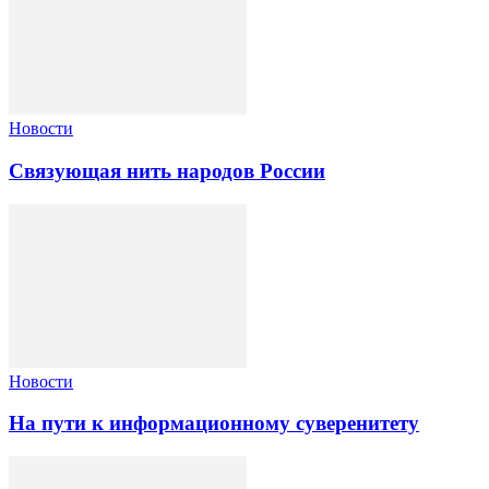
Новости
Связующая нить народов России
Новости
На пути к информационному суверенитету