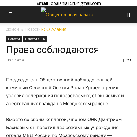
Email:
opalania15ru@gmail.com
Домой
Новости
Новости
Новости ОНК
Права соблюдаются
10.07.2019
623
Председатель Общественной наблюдательной
комиссии Северной Осетии Ролан Уртаев оценил
условия содержания подозреваемых, обвиняемых и
арестованных граждан в Моздокском районе.
Вместе со своим коллегой, членом ОНК Дмитрием
Басиевым он посетил два режимных учреждения
отдела МВД России по Моздокскому району —