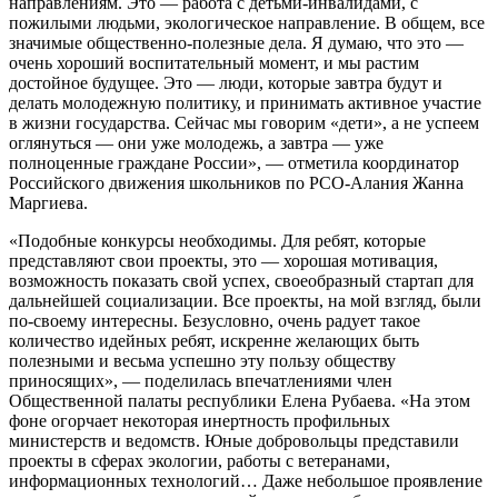
направлениям. Это — работа с детьми-инвалидами, с
пожилыми людьми, экологическое направление. В общем, все
значимые общественно-полезные дела. Я думаю, что это —
очень хороший воспитательный момент, и мы растим
достойное будущее. Это — люди, которые завтра будут и
делать молодежную политику, и принимать активное участие
в жизни государства. Сейчас мы говорим «дети», а не успеем
оглянуться — они уже молодежь, а завтра — уже
полноценные граждане России», — отметила координатор
Российского движения школьников по РСО-Алания Жанна
Маргиева.
«Подобные конкурсы необходимы. Для ребят, которые
представляют свои проекты, это — хорошая мотивация,
возможность показать свой успех, своеобразный стартап для
дальнейшей социализации. Все проекты, на мой взгляд, были
по-своему интересны. Безусловно, очень радует такое
количество идейных ребят, искренне желающих быть
полезными и весьма успешно эту пользу обществу
приносящих», — поделилась впечатлениями член
Общественной палаты республики Елена Рубаева. «На этом
фоне огорчает некоторая инертность профильных
министерств и ведомств. Юные добровольцы представили
проекты в сферах экологии, работы с ветеранами,
информационных технологий… Даже небольшое проявление