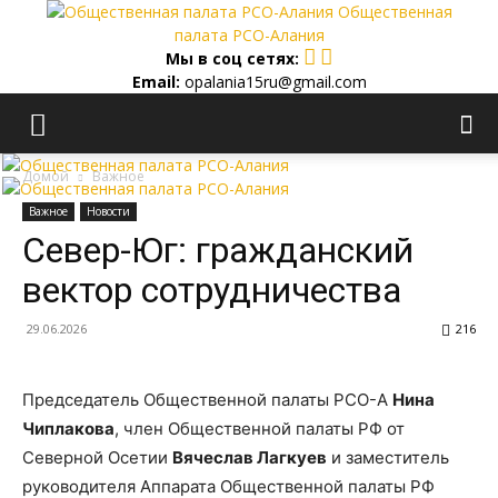
Общественная
палата РСО-Алания
Мы в соц сетях:
Email:
opalania15ru@gmail.com
Домой
Важное
Важное
Новости
Север-Юг: гражданский
вектор сотрудничества
29.06.2026
216
Председатель Общественной палаты РСО-А
Нина
Чиплакова
, член Общественной палаты РФ от
Северной Осетии
Вячеслав
Лагкуев
и заместитель
руководителя Аппарата Общественной палаты РФ