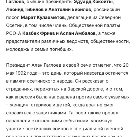
Гаглоев
, бывшие президенты
Эдуард Кокойты,
Леонид Тибилов и Анатолий Бибилов
, российский
посол
Марат Кулахметов
, делегация из Северной
Осетии, в том числе члены Общественной палаты
РСО-А
Казбек Фриев и Аслан Амбалов
, а также
представители различных ведомств, общественности,
молодежь и семьи погибших.
Президент Алан Гаглоев в своей речи отметил, что 20
мая 1992 года – это день, который навсегда останется
в памяти осетинского народа. Он рассказал о
страданиях, пережитых на Зарской дороге, и о том,
как агрессия была направлена против самых уязвимых
– женщин, стариков и детей, когда враг не смог
справиться с защитниками. Гаглоев также провел
параллели с нынешними событиями, упомянув
участие осетинских воинов в специальной военной
операции и присутствие «грузинских легионов» на