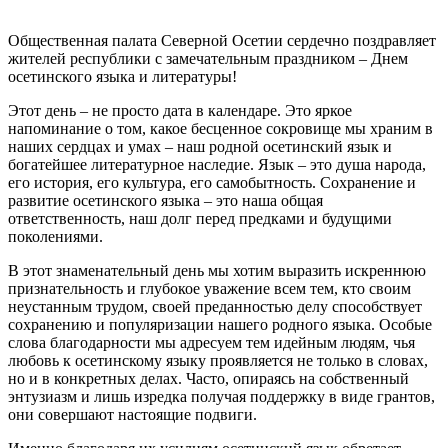
Общественная палата Северной Осетии сердечно поздравляет
жителей республики с замечательным праздником – Днем
осетинского языка и литературы!
Этот день – не просто дата в календаре. Это яркое
напоминание о том, какое бесценное сокровище мы храним в
наших сердцах и умах – наш родной осетинский язык и
богатейшее литературное наследие. Язык – это душа народа,
его история, его культура, его самобытность. Сохранение и
развитие осетинского языка – это наша общая
ответственность, наш долг перед предками и будущими
поколениями.
В этот знаменательный день мы хотим выразить искреннюю
признательность и глубокое уважение всем тем, кто своим
неустанным трудом, своей преданностью делу способствует
сохранению и популяризации нашего родного языка. Особые
слова благодарности мы адресуем тем идейным людям, чья
любовь к осетинскому языку проявляется не только в словах,
но и в конкретных делах. Часто, опираясь на собственный
энтузиазм и лишь изредка получая поддержку в виде грантов,
они совершают настоящие подвиги.