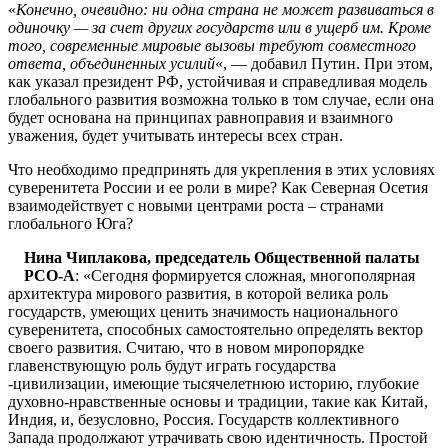
«
Конечно, очевидно: ни одна страна не может развиваться в
одиночку — за счет других государств или в ущерб им. Кроме
того, современные мировые вызовы требуют совместного
ответа, объединенных усилий
«, — добавил Путин. При этом,
как указал президент РФ, устойчивая и справедливая модель
глобального развития возможна только в том случае, если она
будет основана на принципах равноправия и взаимного
уважения, будет учитывать интересы всех стран.
Что необходимо предпринять для укрепления в этих условиях
суверенитета России и ее роли в мире? Как Северная Осетия
взаимодействует с новыми центрами роста – странами
глобального Юга?
Нина Чиплакова, председатель Общественной палаты
РСО-А
: «Сегодня формируется сложная, многополярная
архитектура мирового развития, в которой велика роль
государств, умеющих ценить значимость национального
суверенитета, способных самостоятельно определять вектор
своего развития. Считаю, что в новом миропорядке
главенствующую роль будут играть государства
-цивилизации, имеющие тысячелетнюю историю, глубокие
духовно-нравственные основы и традиции, такие как Китай,
Индия, и, безусловно, Россия. Государств коллективного
Запада продолжают утрачивать свою идентичность. Простой