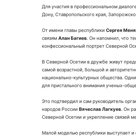
Для участия в профессиональном диалоге
Дону, Ставропольского края, Запорожско
От имени главы республики
Сергея Меня
связям
Алан Багиев
. Он напомнил, что т
конфессиональный портрет Северной Ос
В Северной Осетии в дружбе живут предс
самой возрастной, большой и авторитет
национально-культурных общества. Одни
для пристального внимания ученых-обще
Это подтвердил и сам руководитель орг
народов России
Вячеслав Лагкуев
. Он р
Северной Осетии и укрепление связей м
Малой моделью республики выступает и 