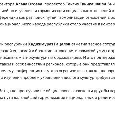
 ректора
Алана Огоева
, проректор
Тенгиз Тиникашвили
. Ун
рией по изучению и гармонизации социальных отношений 
нференции как раз поиск путей гармонизации отношений в 
онационального народа республики стало участие в конфер
ий республики
Хаджимурат Гацалов
отметил тесное сотру
азской епархией и братские отношения исламской уммы с х
уникальным этнокультурным образованием. И это подтвержд
тавом и особенностями регионов, которые они представляли
 почему конференция не могла ограничиться только пленар
го изучения проблем укрепления диалога культур требуетс
оты, где прозвучали не общие слова о важности дружбы наро
на пути дальнейшей гармонизации национальных и религио