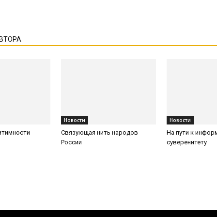
АВТОРА
Новости
Новости
итимности
Связующая нить народов
На пути к инфо
России
суверенитету