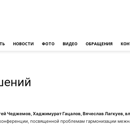
ТЬ
НОВОСТИ
ФОТО
ВИДЕО
ОБРАЩЕНИЯ
КОН
шений
гей Чеджемов, Хаджимурат Гацалов, Вячеслав Лагкуев, в
конференции, посвященной проблемам гармонизации межн