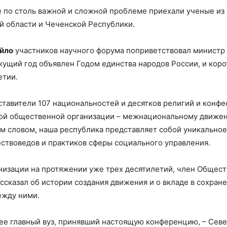
 по столь важной и сложной проблеме приехали ученые из 
й области и Чеченской Республики.
йло
участников научного форума поприветствовал министр
екущий год объявлен Годом единства народов России, и кор
етии.
тавители 107 национальностей и десятков религий и конфе
ной общественной организации – межнациональному движен
м словом, наша республика представляет собой уникальное
ствоведов и практиков сферы социального управления.
анизации на протяжении уже трех десятилетий, член Общес
ассказал об истории создания движения и о вкладе в сохра
ежду ними.
ее главный вуз, принявший настоящую конференцию, – Севе