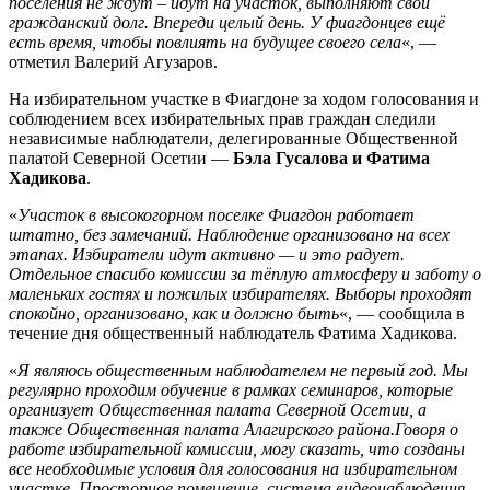
поселения не ждут – идут на участок, выполняют свой
гражданский долг. Впереди целый день. У фиагдонцев ещё
есть время, чтобы повлиять на будущее своего села
«, —
отметил Валерий Агузаров.
На избирательном участке в Фиагдоне за ходом голосования и
соблюдением всех избирательных прав граждан следили
независимые наблюдатели, делегированные Общественной
палатой Северной Осетии —
Бэла Гусалова и Фатима
Хадикова
.
«
Участок в высокогорном поселке Фиагдон работает
штатно, без замечаний. Наблюдение организовано на всех
этапах. Избиратели идут активно — и это радует.
Отдельное спасибо комиссии за тёплую атмосферу и заботу о
маленьких гостях и пожилых избирателях. Выборы проходят
спокойно, организовано, как и должно быть
«, — сообщила в
течение дня общественный наблюдатель Фатима Хадикова.
«
Я являюсь общественным наблюдателем не первый год. Мы
регулярно проходим обучение в рамках семинаров, которые
организует Общественная палата Северной Осетии, а
также Общественная палата Алагирского района.Говоря о
работе избирательной комиссии, могу сказать, что созданы
все необходимые условия для голосования на избирательном
участке. Просторное помещение, система видеонаблюдения,