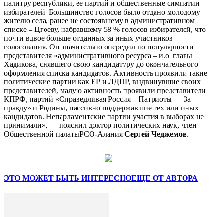
палитру республики, ее партий и общественные симпатии
избирателей. Большинство голосов было отдано молодому
жителю села, ранее не состоявшему в административном
списке – Цгоеву, набравшему 58 % голосов избирателей, что
почти вдвое больше отданных за иных участников
голосования. Он значительно опередил по популярности
представителя «административного ресурса – и.о. главы
Хадикова, снявшего свою кандидатуру до окончательного
оформления списка кандидатов. Активность проявили такие
политические партии как ЕР и ЛДПР, выдвинувшие своих
представителей, малую активность проявили представители
КПРФ, партий «Справедливая Россия – Патриоты — За
правду» и Родины, пассивно поддержавшие тех или иных
кандидатов. Непарламентские партии участия в выборах не
принимали», — пояснил доктор политических наук, член
Общественной палатыРСО-Алания
Сергей Чеджемов
.
ЭТО МОЖЕТ БЫТЬ ИНТЕРЕСНО
ЕЩЕ ОТ АВТОРА