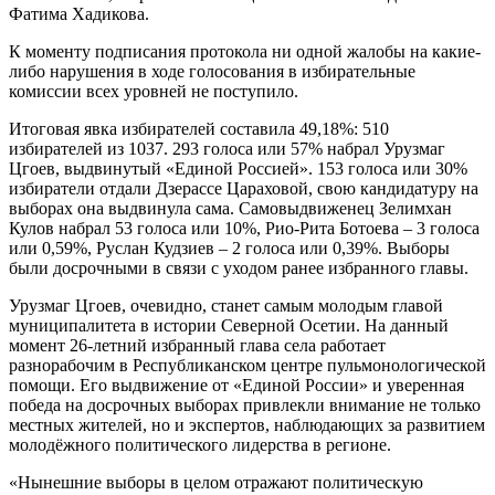
Фатима Хадикова.
К моменту подписания протокола ни одной жалобы на какие-
либо нарушения в ходе голосования в избирательные
комиссии всех уровней не поступило.
Итоговая явка избирателей составила 49,18%: 510
избирателей из 1037. 293 голоса или 57% набрал Урузмаг
Цгоев, выдвинутый «Единой Россией». 153 голоса или 30%
избиратели отдали Дзерассе Цараховой, свою кандидатуру на
выборах она выдвинула сама. Самовыдвиженец Зелимхан
Кулов набрал 53 голоса или 10%, Рио-Рита Ботоева – 3 голоса
или 0,59%, Руслан Кудзиев – 2 голоса или 0,39%. Выборы
были досрочными в связи с уходом ранее избранного главы.
Урузмаг Цгоев, очевидно, станет самым молодым главой
муниципалитета в истории Северной Осетии. На данный
момент 26-летний избранный глава села работает
разнорабочим в Республиканском центре пульмонологической
помощи. Его выдвижение от «Единой России» и уверенная
победа на досрочных выборах привлекли внимание не только
местных жителей, но и экспертов, наблюдающих за развитием
молодёжного политического лидерства в регионе.
«Нынешние выборы в целом отражают политическую