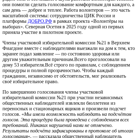
они помогли сделать голосование комфортным для каждого, а
сам день — добрее и теплее. Работа волонтеров — это часть
масштабной системы: сотрудничества ЦИК России и
платформы
ДОБРО.РФ
в рамках проекта «Волонтёры на
выборах». Северная Осетия в 2025 году одной из первых
приняла участие в пилотном проекте.
Члены участковой избирательной комиссии №21 в Верхнем
Фиагдоне вместе с наблюдателями выезжали на дом к тем, кто
заранее подал заявление — по состоянию здоровья или
другим уважительным причинам.Всего проголосовали на
дому 53 избирателя.Всё строго по правилам, с соблюдением
процедуры и полной прозрачностью. Чтобы каждый
гражданин, независимо от обстоятельств, мог реализовать
своё избирательное право.
По завершению голосования члены участковой
избирательной комиссии №21 при участии независимых
общественных наблюдателей извлекли бюллетени из
переносных и стационарных ящиков и произвели подсчет
голосов. «
Мы имели возможность наблюдать на подсчётом
голосов. Эта процедура была проведена с соблюдением всех
требований. Никаких нарушений нами не отмечено.
Результаты подсчёта зафиксированы в протоколе об итогах
голосования
«, — рассказала общественный наблюдатель