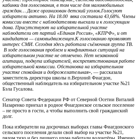
кабинки для голосования, в том числе для маломобильных
граждан… Даже организован детский уголок.Голосуют
избиратели активно. На 18.00 явка составила 43,68%. Члены
комиссии вместе с наблюдателями выехали и к голосующим
дома. Присутствуют на избирательной участке
наблюдатели от партий «Единая Россия», «КПРФ», и от
кандидатов — самовыдвиженцев.К голосованию проявляют
интерес СМИ. Сегодня здесь работала съёмочная группа ТВ.
В ходе голосования проблем и конфликтных ситуаций на
избирательном участке не отмечено. Нет незаконной
агитации, подкупа избирателей, воспрепятствования работе
избирательной комиссии. Обстановка на избирательном
участке спокойная и доброжелательная
», — рассказала
заместитель директора школы п.Верхний Фиагдон,
общественный наблюдатель на избирательном участке №21
Бэла Гусалова.
Сенатор Совета Федерации РФ от Северной Осетии Виталий
Назаренко приехал в родное Фиагдонское сельское поселение
– не просто в гости, а чтобы выполнить свой гражданский
долг.
Пока избиратели на досрочных выборах главы Фиагдонского
сельского поселения делали свой выбор на участке №21,
рядом тихо и без лишнего шума работали волонтёры. Именно