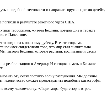
уть к подобной жестокости и направить оружие против детей»,
 погибли в результате ракетного удара США.
тики терроризма, жители Беслана, потерявшие в теракте
иле и Палестине.
, что подошел к опасному рубежу. Все эти годы мы
становимся свидетелями того, что мир стал значительно
Мы, матери Беслана, которые растили, воспитывали своих
 на реабилитацию в Америку. И сегодня память о Беслане
ой.
тановить эту безжалостную волну разрушения. Мы должны
ь, человечество сможет предотвратить подобные катастрофы.
 всему человечеству: «Люди мира, будьте зорче втрое.