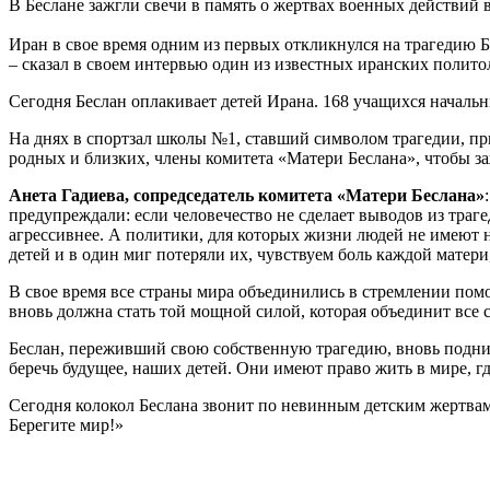
В Беслане зажгли свечи в память о жертвах военных действий 
Иран в свое время одним из первых откликнулся на трагедию Б
– сказал в своем интервью один из известных иранских поли
Сегодня Беслан оплакивает детей Ирана. 168 учащихся началь
На днях в спортзал школы №1, ставший символом трагедии, пр
родных и близких, члены комитета «Матери Беслана», чтобы за
Анета Гадиева, сопредседатель комитета «Матери Беслана»
предупреждали: если человечество не сделает выводов из траге
агрессивнее. А политики, для которых жизни людей не имеют 
детей и в один миг потеряли их, чувствуем боль каждой матери,
В свое время все страны мира объединились в стремлении помо
вновь должна стать той мощной силой, которая объединит все 
Беслан, переживший свою собственную трагедию, вновь подни
беречь будущее, наших детей. Они имеют право жить в мире, г
Сегодня колокол Беслана звонит по невинным детским жертвам,
Берегите мир!»