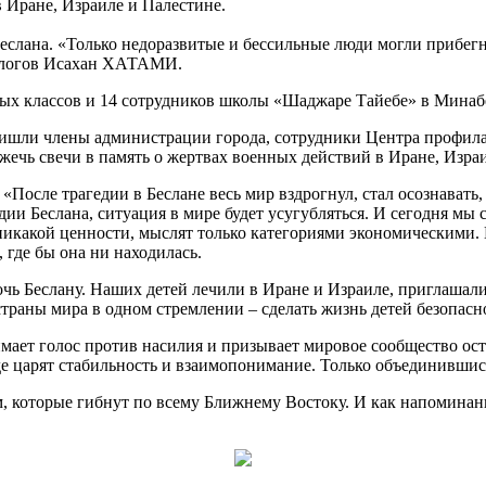
в Иране, Израиле и Палестине.
еслана. «Только недоразвитые и бессильные люди могли прибегн
тологов Исахан ХАТАМИ.
ных классов и 14 сотрудников школы «Шаджаре Тайебе» в Минабе
ишли члены администрации города, сотрудники Центра профилак
жечь свечи в память о жертвах военных действий в Иране, Изра
: «После трагедии в Беслане весь мир вздрогнул, стал осознавать
дии Беслана, ситуация в мире будет усугубляться. И сегодня мы 
никакой ценности, мыслят только категориями экономическими. 
 где бы она ни находилась.
чь Беслану. Наших детей лечили в Иране и Израиле, приглашали
страны мира в одном стремлении – сделать жизнь детей безопасн
мает голос против насилия и призывает мировое сообщество ос
де царят стабильность и взаимопонимание. Только объединившис
 которые гибнут по всему Ближнему Востоку. И как напоминание