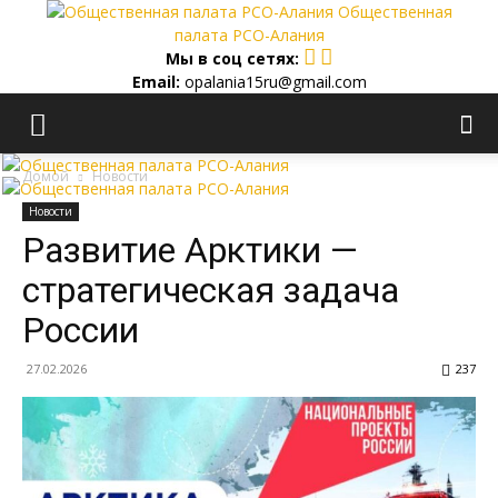
Общественная
палата РСО-Алания
Мы в соц сетях:
Email:
opalania15ru@gmail.com
Домой
Новости
Новости
Развитие Арктики —
стратегическая задача
России
27.02.2026
237