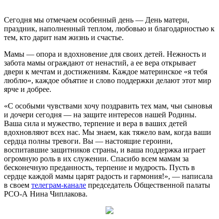
Сегодня мы отмечаем особенный день — День матери,
праздник, наполненный теплом, любовью и благодарностью к
тем, кто дарит нам жизнь и счастье.
Мамы — опора и вдохновение для своих детей. Нежность и
забота мамы ограждают от ненастий, а ее вера открывает
двери к мечтам и достижениям. Каждое материнское «я тебя
люблю», каждое объятие и слово поддержки делают этот мир
ярче и добрее.
«С особыми чувствами хочу поздравить тех мам, чьи сыновья
и дочери сегодня — на защите интересов нашей Родины.
Ваша сила и мужество, терпение и вера в ваших детей
вдохновляют всех нас. Мы знаем, как тяжело вам, когда ваши
сердца полны тревоги. Вы — настоящие героини,
воспитавшие защитников страны, и ваша поддержка играет
огромную роль в их служении. Спасибо всем мамам за
бесконечную преданность, терпение и мудрость. Пусть в
сердце каждой мамы царят радость и гармония!», — написала
в своем
телеграм-канале
председатель Общественной палаты
РСО-А Нина Чиплакова.