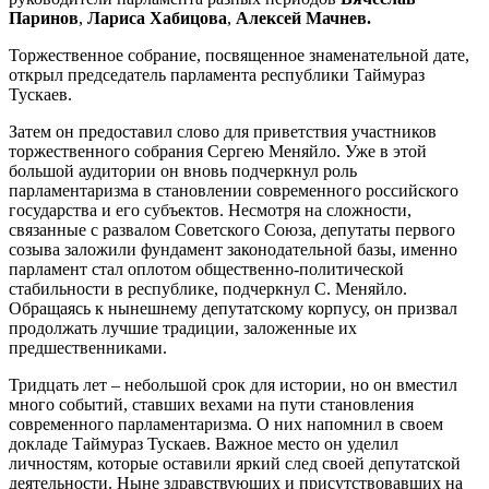
Паринов
,
Лариса Хабицова
,
Алексей Мачнев.
Торжественное собрание, посвященное знаменательной дате,
открыл председатель парламента республики Таймураз
Тускаев.
Затем он предоставил слово для приветствия участников
торжественного собрания Сергею Меняйло. Уже в этой
большой аудитории он вновь подчеркнул роль
парламентаризма в становлении современного российского
государства и его субъектов. Несмотря на сложности,
связанные с развалом Советского Союза, депутаты первого
созыва заложили фундамент законодательной базы, именно
парламент стал оплотом общественно-политической
стабильности в республике, подчеркнул С. Меняйло.
Обращаясь к нынешнему депутатскому корпусу, он призвал
продолжать лучшие традиции, заложенные их
предшественниками.
Тридцать лет – небольшой срок для истории, но он вместил
много событий, ставших вехами на пути становления
современного парламентаризма. О них напомнил в своем
докладе Таймураз Тускаев. Важное место он уделил
личностям, которые оставили яркий след своей депутатской
деятельности. Ныне здравствующих и присутствовавших на