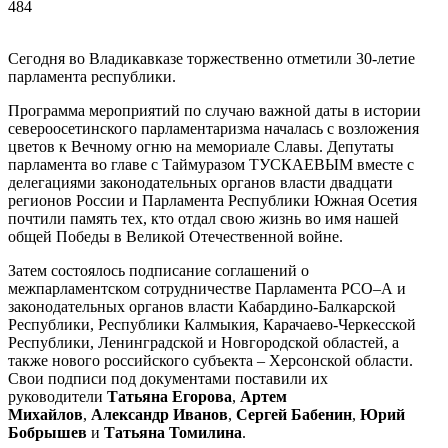
484
Сегодня во Владикавказе торжественно отметили 30-летие
парламента республики.
Программа мероприятий по случаю важной даты в истории
североосетинского парламентаризма началась с возложения
цветов к Вечному огню на мемориале Славы. Депутаты
парламента во главе с Таймуразом ТУСКАЕВЫМ вместе с
делегациями законодательных органов власти двадцати
регионов России и Парламента Республики Южная Осетия
почтили память тех, кто отдал свою жизнь во имя нашей
общей Победы в Великой Отечественной войне.
Затем состоялось подписание соглашений о
межпарламентском сотрудничестве Парламента РСО–А и
законодательных органов власти Кабардино-Балкарской
Республики, Республики Калмыкия, Карачаево-Черкесской
Республики, Ленинградской и Новгородской областей, а
также нового российского субъекта – Херсонской области.
Свои подписи под документами поставили их
руководители
Татьяна Егорова
,
Артем
Михайлов
,
Александр Иванов
,
Сергей
Бабенин
,
Юрий
Бобрышев
и
Татьяна Томилина
.