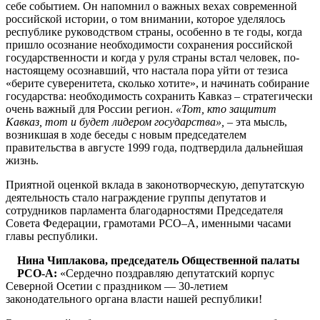
себе событием. Он напомнил о важных вехах современной
российской истории, о том внимании, которое уделялось
республике руководством страны, особенно в те годы, когда
пришло осознание необходимости сохранения российской
государственности и когда у руля страны встал человек, по-
настоящему осознавший, что настала пора уйти от тезиса
«берите суверенитета, сколько хотите», и начинать собирание
государства: необходимость сохранить Кавказ – стратегически
очень важный для России регион.
«Тот, кто защитит
Кавказ, тот и будет лидером государства»,
– эта мысль,
возникшая в ходе беседы с новым председателем
правительства в августе 1999 года, подтвердила дальнейшая
жизнь.
Приятной оценкой вклада в законотворческую, депутатскую
деятельность стало награждение группы депутатов и
сотрудников парламента благодарностями Председателя
Совета Федерации, грамотами РСО–А, именными часами
главы республики.
Нина Чиплакова, председатель Общественной палаты
РСО-А:
«Сердечно поздравляю депутатский корпус
Северной Осетии с праздником — 30-летием
законодательного органа власти нашей республики!