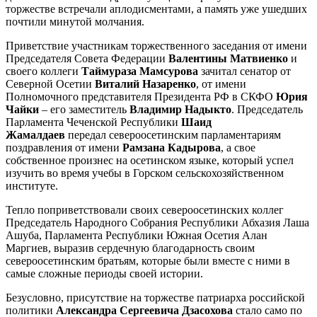
торжестве встречали аплодисментами, а память уже ушедших
почтили минутой молчания.
Приветствие участникам торжественного заседания от имени
Председателя Совета Федерации
Валентины Матвиенко
и
своего коллеги
Таймураза Мамсурова
зачитал сенатор от
Северной Осетии
Виталий Назаренко
, от имени
Полномочного представителя Президента РФ в СКФО
Юрия
Чайки
– его заместитель
Владимир Надыкто
. Председатель
Парламента Чеченской Республики
Шаид
Жамалдаев
передал североосетинским парламентариям
поздравления от имени
Рамзана Кадырова
, а свое
собственное произнес на осетинском языке, который успел
изучить во время учебы в Горском сельскохозяйственном
институте.
Тепло поприветствовали своих североосетинских коллег
Председатель Народного Собрания Республики Абхазия Лаша
Ашуба, Парламента Республики Южная Осетия Алан
Маргиев, выразив сердечную благодарность своим
североосетинским братьям, которые были вместе с ними в
самые сложные периоды своей истории.
Безусловно, присутствие на торжестве патриарха российской
политики
Александра Сергеевича Дзасохова
стало само по