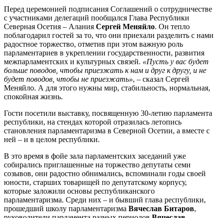
Перед церемонией подписания Соглашений о сотрудничестве
с участниками делегаций пообщался Глава Республики
Северная Осетия – Алания
Сергей Меняйло
. Он тепло
поблагодарил гостей за то, что они приехали разделить с нами
радостное торжество, отметив при этом важную роль
парламентариев в укреплении государственности, развития
межпарламентских и культурных связей.
«Пусть у вас будет
больше поводов, чтобы приезжать к нам и друг к другу, и не
будет поводов, чтобы не приезжать»
, – сказал Сергей
Меняйло. А для этого нужны мир, стабильность, нормальная,
спокойная жизнь.
Гости посетили выставку, посвященную 30-летию парламента
республики, на стендах которой отразилась летопись
становления парламентаризма в Северной Осетии, а вместе с
ней – и в целом республики.
В это время в фойе зала парламентских заседаний уже
собирались приглашенные на торжество депутаты семи
созывов, они радостно обнимались, вспоминали годы своей
юности, старших товарищей по депутатскому корпусу,
которые заложили основы республиканского
парламентаризма. Среди них – и бывший глава республики,
прошедший школу парламентаризма
Вячеслав Битаров
,
руководители парламента разных периодов
Вячеслав