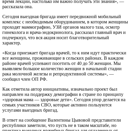
время лекции, настолько им важно получать эти знания», —
рассказала она.
Сегодня выездная бригада имеет передвижной мобильный
комплекс с необходимым оборудованием, в котором женщины
проходят маммографию, УЗИ органов малого таза, осмотр
гинеколога и врача-эндокринолога, рассказал главный врач и
подчеркнул, что вся акция носит благотворительный
характер.
«Когда приезжает бригада врачей, то к ним идут практически
все женщины, проживающие в сельских районах. В каждом
районе врачей успевают посетить от 40 до 50 женщин. Мы
выявляем большое количество женщин в начальной стадии
рака молочной железы и репродуктивной системы», —
сообщил член ОП РФ.
Как отметила автор инициативы, изначально проект был
направлен на поддержку демографии в стране по принципу
«здоровая мама — здоровые дети». Сегодня упор делается на
семьях участников СВО, которые активно пользуются
услугами выездных бригад.
В ответ на сообщение Валентины Цывовой представители
республики заметили, что пусть не в таком масштабе, но
практика выездных врачебных бригад для отдаленных от