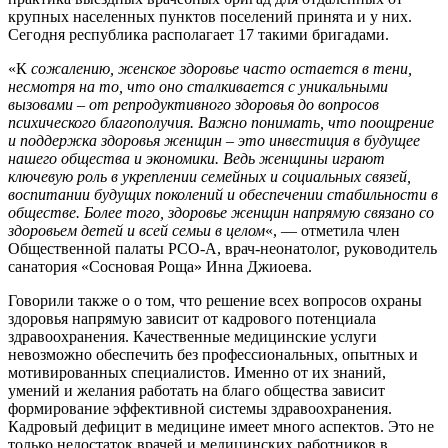
крупных населенных пунктов поселений принята и у них.
Сегодня республика располагает 17 такими бригадами.
«К
сожалению, женское здоровье часто остается в тени,
несмотря на то, что оно сталкивается с уникальными
вызовами – от репродуктивного здоровья до вопросов
психического благополучия. Важно понимать, что поощрение
и поддержка здоровья женщин – это инвестиция в будущее
нашего общества и экономики. Ведь женщины играют
ключевую роль в укреплении семейных и социальных связей,
воспитании будущих поколений и обеспечении стабильности в
обществе. Более того, здоровье женщин напрямую связано со
здоровьем детей и всей семьи в целом
«, — отметила член
Общественной палаты РСО-А, врач-неонатолог, руководитель
санатория «Сосновая Роща» Инна Джиоева.
Говорили также о о том, что решение всех вопросов охраны
здоровья напрямую зависит от кадрового потенциала
здравоохранения. Качественные медицинские услуги
невозможно обеспечить без профессиональных, опытных и
мотивированных специалистов. Именно от их знаний,
умений и желания работать на благо общества зависит
формирование эффективной системы здравоохранения.
Кадровый дефицит в медицине имеет много аспектов. Это не
только недостаток врачей и медицинских работников в