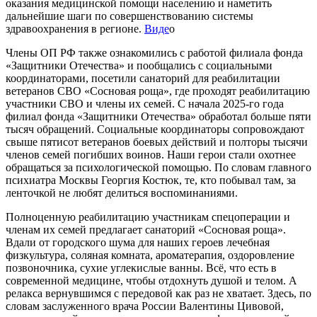
оказания медицинской помощи населению и наметить
дальнейшие шаги по совершенствованию системы
здравоохранения в регионе.
Виде
о
Члены ОП РФ также ознакомились с работой филиала фонда
«Защитники Отечества» и пообщались с социальными
координаторами, посетили санаторий для реабилитации
ветеранов СВО «Сосновая роща», где проходят реабилитацию
участники СВО и члены их семей. С начала 2025-го года
филиал фонда «Защитники Отечества» обработал больше пяти
тысяч обращений. Социальные координаторы сопровождают
свыше пятисот ветеранов боевых действий и полторы тысячи
членов семей погибших воинов. Наши герои стали охотнее
обращаться за психологической помощью. По словам главного
психиатра Москвы Георгия Костюк, те, кто побывал там, за
ленточкой не любят делиться воспоминаниями.
Полноценную реабилитацию участникам спецоперации и
членам их семей предлагает санаторий «Сосновая роща».
Вдали от городского шума для наших героев лечебная
физкультура, соляная комната, ароматерапия, оздоровление
позвоночника, сухие углекислые ванны. Всё, что есть в
современной медицине, чтобы отдохнуть душой и телом. А
релакса вернувшимся с передовой как раз не хватает. Здесь, по
словам заслуженного врача России Валентины Цивовой,