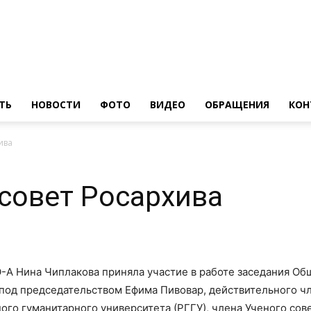
ТЬ
НОВОСТИ
ФОТО
ВИДЕО
ОБРАЩЕНИЯ
КОН
ива
совет Росархива
А Нина Чиплакова приняла участие в работе заседания Об
 под председательством Ефима Пивовар, действительного ч
ого гуманитарного университета (РГГУ), члена Ученого сов