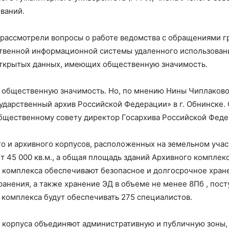
ваний.
рассмотрели вопросы о работе ведомства с обращениями г
ственной информационной системы удаленного использовани
открытых данных, имеющих общественную значимость.
ю общественную значимость. Но, по мнению Нины Чиплаков
ударственный архив Российской Федерации» в г. Обнинске. 
щественному совету директор Госархива Российской Феде
го и архивного корпусов, расположенных на земельном учас
 45 000 кв.м., а общая площадь зданий Архивного комплекс
комплекса обеспечивают безопасное и долгосрочное хране
анения, а также хранение ЭД в объеме не менее 8Пб , пост
 комплекса будут обеспечивать 275 специалистов.
корпуса объединяют административную и публичную зоны, 