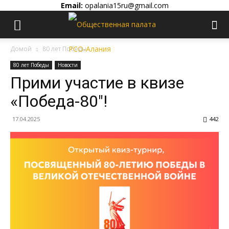
Email:
opalania15ru@gmail.com
Домой
80 лет Победы
80 лет Победы
Новости
Прими участие в квизе
«Победа-80″!
17.04.2025
442