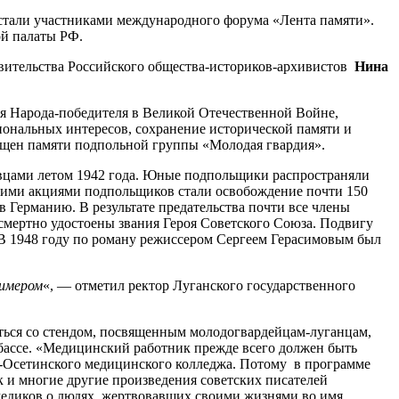
 стали участниками международного форума «Лента памяти».
ой палаты РФ.
вительства Российского общества-историков-архивистов
Нина
я Народа-победителя в Великой Отечественной Войне,
иональных интересов, сохранение исторической памяти и
ящен памяти подпольной группы «Молодая гвардия».
овцами летом 1942 года. Юные подпольщики распространяли
кими акциями подпольщиков стали освобождение почти 150
Германию. В результате предательства почти все члены
мертно удостоены звания Героя Советского Союза. Подвигу
 В 1948 году по роману режиссером Сергеем Герасимовым был
римером
«, — отметил ректор Луганского государственного
иться со стендом, посвященным молодогвардейцам-луганцам,
бассе. «Медицинский работник прежде всего должен быть
ро-Осетинского медицинского колледжа. Потому в программе
к и многие другие произведения советских писателей
медиков о людях, жертвовавших своими жизнями во имя