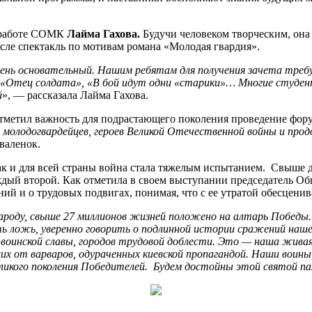
й работе СОМК
Лайма Гахова.
Будучи человеком творческим, она 
исле спектакль по мотивам романа «Молодая гвардия».
нь основательный. Нашим ребятам для получения зачета требу
«Отец солдата», «В бой идут одни «старики»… Многие студент
й
», — рассказала Лайма Гахова.
тметил важность для подрастающего поколения проведение фору
олодогвардейцев, героев Великой Отечественной войны и продо
валенок.
ак и для всей страны война стала тяжелым испытанием. Свыше 
ждый второй. Как отметила в своем выступании председатель 
ий и о трудовых подвигах, понимая, что с ее утратой обесценив
народу, свыше 27 миллионов жизней положено на алтарь Победы
ь ложь, уверенно говорить о подлинной истории сражений нашей
ов воинской славы, городов трудовой доблести. Это — наша жива
от варваров, одураченных киевской пропагандой. Наши воины,
еликого поколения Победителей. Будем достойны этой святой п