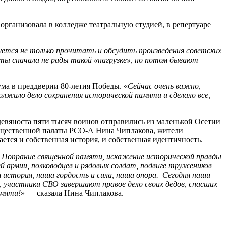
организовала в колледже театральную студией, в репертуаре
ется не только прочитать и обсудить произведения советских
ы сначала не рады такой «нагрузке», но потом бывают
ма в преддверии 80-летия Победы. «
Сейчас очень важно,
лжило дело сохранения исторической памяти и сделало все,
девяноста пяти тысяч воинов отправились из маленькой Осетии
Общественной палаты РСО-А Нина Чиплакова, жители
ается и собственная история, и собственная идентичность.
. Попрание священной памяти, искажение исторической правды
 армии, полководцев и рядовых солдат, подвиге тружеников
я история, наша гордость и сила, наша опора. Сегодня наши
 участники СВО завершают правое дело своих дедов, спасших
амяти!
» — сказала Нина Чиплакова.