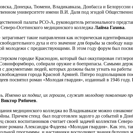
ровска, Донецка, Тюмени, Владикавказа, Донбасса и Белоруссии
ственном университете имени В.И. Даля под эгидой Общественн
щественной палаты РСО-А, руководитель регионального предста
е Северо-Осетинского медицинского колледжа
Лайма Гахова
.
затрагивает такие направления как историческая идентификаци
вободительного духа и его значение для борьбы за свободу нац
нной молодежи с предшествующими. В этом году форум был посв
хтерском городке Краснодон, который был оккупирован гитлер
ми Совинформбюро, собирали оружие и боеприпасы. Самыми дерз
 документами людей, которых должны были угнать на работы в 
освобождения города Красной Армией. Пятеро подпольщиков пос
еев посвятил роман «Молодая гвардия», изданный в 1946 году.
ь. Именно их подвиг, их героизм, служит молодому поколению п
Ф
Виктор Рябичев
.
 здания медицинского колледжа во Владикавказе можно ознаком
йны. Причем стенд был подготовлен задолго до событий в Дон
дец своих воспитанников считает своей задачей коллектив Севе
ние романа Александра Фадеева «Молодая гвардия». Как это, та
школьной программы, и наставники восполняют знания будущих 