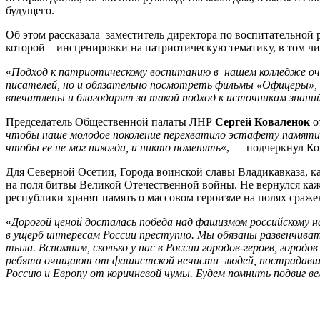
будущего.
Об этом рассказала заместитель директора по воспитательно
которой – инсценировки на патриотическую тематику, в том ч
«
Подход к патриотическому воспитанию в нашем колледже оче
писателей, но и обязательно посмотреть фильмы «Офицеры», 
впечатлены и благодарят за такой подход к источникам знани
Председатель Общественной палаты ЛНР
Сергей Коваленок
о
чтобы наше молодое поколение перехватило эстафету памяти м
чтобы ее не мог никогда, и никто поменять
«, — подчеркнул Ко
Для Северной Осетии, Города воинской славы Владикавказа, к
на поля битвы Великой Отечественной войны. Не вернулся ка
республики хранят память о массовом героизме на полях сражен
«
Дорогой ценой досталась победа над фашизмом российскому 
в ущерб интересам России преступно. Мы обязаны развенчиват
тыла. Вспомним, сколько у нас в России городов-героев, город
ребята очищают от фашистской нечисти людей, пострадавших 
Россию и Европу от коричневой чумы. Будем помнить подвиг в