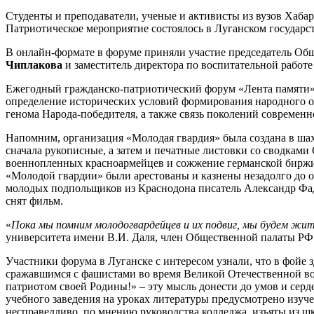
Студенты и преподаватели, ученые и активисты из вузов Хаба
Патриотическое мероприятие состоялось в Луганском государ
В онлайн-формате в форуме приняли участие председатель Об
Чиплакова
и заместитель директора по воспитательной работ
Ежегодный гражданско-патриотический форум «Лента памяти» 
определение исторических условий формирования народного ос
генома Народа-победителя, а также связь поколений совреме
Напомним, организация «Молодая гвардия» была создана в ша
сначала рукописные, а затем и печатные листовки со сводка
военнопленных красноармейцев и сожжение германской биржи с
«Молодой гвардии» были арестованы и казнены незадолго до 
молодых подпольщиков из Краснодона писатель Александр Фад
снят фильм.
«
Пока мы помним молодогвардейцев и их подвиг, мы будем жит
университета имени В.И. Даля, член Общественной палаты Р
Участники форума в Луганске с интересом узнали, что в фойе
сражавшимся с фашистами во время Великой Отечественной во
патриотом своей Родины!» – эту мысль донести до умов и сер
учебного заведения на уроках литературы предусмотрено изуче
несправедливо, по мнению руководства колледжа, изъяты из 