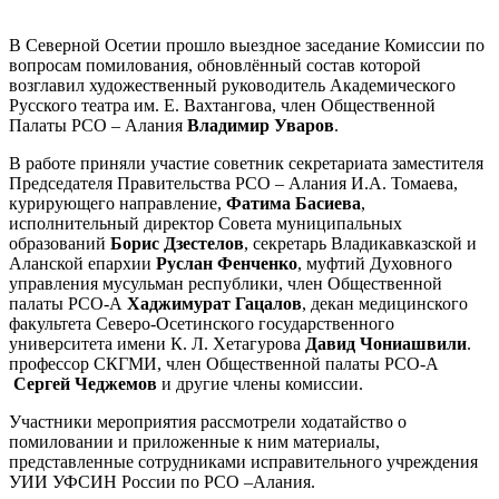
В Северной Осетии прошло выездное заседание Комиссии по
вопросам помилования, обновлённый состав которой
возглавил художественный руководитель Академического
Русского театра им. Е. Вахтангова, член Общественной
Палаты РСО – Алания
Владимир Уваров
.
В работе приняли участие советник секретариата заместителя
Председателя Правительства РСО – Алания И.А. Томаева,
курирующего направление,
Фатима Басиева
,
исполнительный директор Совета муниципальных
образований
Борис Дзестелов
, секретарь Владикавказской и
Аланской епархии
Руслан Фенченко
, муфтий Духовного
управления мусульман республики, член Общественной
палаты РСО-А
Хаджимурат Гацалов
, декан медицинского
факультета Северо-Осетинского государственного
университета имени К. Л. Хетагурова
Давид Чониашвили
.
профессор СКГМИ, член Общественной палаты РСО-А
Сергей Чеджемов
и другие члены комиссии.
Участники мероприятия рассмотрели ходатайство о
помиловании и приложенные к ним материалы,
представленные сотрудниками исправительного учреждения
УИИ УФСИН России по РСО –Алания.