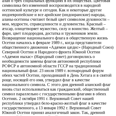
алан о трех социальных функциях в их обществах. Цветовая
символика без изменений воспроизводится в народной
осетинской культуре и сегодня. Как и некоторые другие
индоевропейские и все арийские (индоиранские) народы,
аланы-осетины считают белый цвет символом духовности –
мон, мудрости, справедливости и духовенства. Красный –
æхсар, олицетворяет мужество, силу и воинство. Желтый –
фарн, цвет плодородия, достатка и тружеников земли.
Возвращение национального флага в общественную жизнь
Осетии началось в феврале 1989 г., когда представители
общественного движения «Адæмон цæдис» (Народный Союз)
Северной Осетии и Народного фронта Южной Осетии
«Адæмон ныхас» (Народный совет) договорились о
необходимости замены флагов автономной республики
РСФСР и автономной области ГССР на традиционный
национальный флаг. 23 июля 1989 г. всенародный форум
обеих частей Осетии, проходивший в День Хетага и в святой
роще, носящей его имя, утвердил флаг в качестве
национального символа. С этого дня древний аланский флаг
вновь стал использоваться как гражданский, общественный
символ параллельно с государственными флагами в обеих
Осетиях. 2 октября 1991 г. Верховный Совет нашей
республики утвердил бело-красно-желтый флаг в качестве
государственного, а 13 января 1992 г. Верховный Совет
Южной Осетии принял аналогичный закон. Так, древний