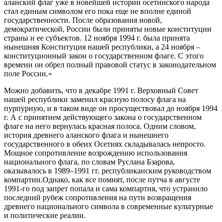
аланский флаг уже в новейшей истории осетинского народа
стал единым символом его пока еще не вполне единой
государственности. После образования новой,
демократической, России были приняты новые конституции
страны и ее субъектов. 12 ноября 1994 г. была принята
нынешняя Конституция нашей республики, а 24 ноября –
конституционный закон о государственном флаге. С этого
времени он обрел полный правовой статус в законодательном
поле России
.
«
Можно добавить, что в декабре 1991 г. Верховный Совет
нашей республики заменил красную полосу флага на
пурпурную, и в таком виде он просуществовал до ноября 1994
г. А с принятием действующего закона о государственном
флаге на него вернулась красная полоса. Одним словом,
история древнего аланского флага и нынешнего
государственного в обеих Осетиях складывалась непросто.
Мощное сопротивление возрождению использования
национального флага, по словам Руслана Бзарова,
оказывалось в 1989–1991 гг. республиканским руководством
компартии.Однако, как все помнят, после путча в августе
1991-го под запрет попала и сама компартия, что устранило
последний рубеж сопротивления на пути возвращения
древнего национального символа в современные культурные
и политические реалии.