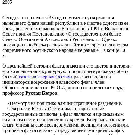
2805
Сегодня исполняется 33 года с момента утверждения
нынешнего флага нашей республики в качестве одного из ее
государственных символов. В этот день в 1991 г. Верховный
Совет принял Постановление «О государственном флаге
Северо-Осетинской Автономной Республики». Однако
неофициально бело-красно-желтый триколор стал символом
современного осетинского народа еще раньше – в конце 80-
х…
О древнейшей истории флага, значении его цветов и истории
его возвращения в культурную и политическую жизнь обеих
Осетий
газете «Северная Осетия»
рассказал один из
инициаторов возрождения аланского флага, член
Общественной палаты РСО-А, доктор исторических наук,
профессор
Руслан Бзаров
.
«Несмотря на политико-административное разделение,
Северная и Южная Осетии имеют одинаковые
государственные символы, а флаг является национальным
символом осетин с древнейших времен. Впервые аланские
флаги описаны еще древнеримскими военными историками.
Три цвета флага связаны с представлениями ариев-скифов-