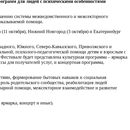
грамм для людей с психическими особенностями
учшению системы межведомственного и межсекторного
 оказываемой помощи.
аз (11 октября), Нижний Новгород (3 октября) и Екатеринбург
падного, Южного, Северо-Кавказского, Приволжского и
альной, психолого-педагогической помощи детям и взрослым с
 Фестивале будет представлена культурная программа – ярмарка
сы для получателей услуг, и концертная программа,
остями, формирование бытовых навыков и социальная
 роль родительского сообщества, реабилитация людей
нарной помощи, межсекторное взаимодействие и развитие
 ярмарка, концерт и иные).