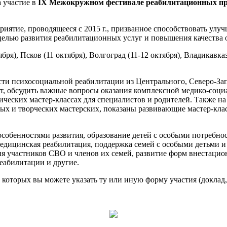
а участие в
IX Межокружном фестивале реабилитационных про
ятие, проводящееся с 2015 г., призванное способствовать ул
 целью развития реабилитационных услуг и повышения качества
бря), Псков (11 октября), Волгоград (11-12 октября), Владикавк
сти психосоциальной реабилитации из Центрального, Северо-За
т, обсудить важные вопросы оказания комплексной медико-соци
ических мастер-классах для специалистов и родителей. Также на
вых и творческих мастерских, показаны развивающие мастер-клас
особенностями развития, образование детей с особыми потребн
медицинская реабилитация, поддержка семей с особыми детьми и
я участников СВО и членов их семей, развитие форм внестацио
еабилитации и другие.
 которых вы можете указать ту или иную форму участия (доклад,