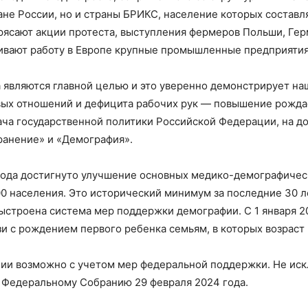
ане России, но и страны БРИКС, население которых составл
трясают акции протеста, выступления фермеров Польши, Гер
ивают работу в Европе крупные промышленные предприятия,
 являются главной целью и это уверенно демонстрирует на
овых отношений и дефицита рабочих рук — повышение рожд
дача государственной политики Российской Федерации, на д
ранение» и «Демография».
года достигнуто улучшение основных медико-демографичес
000 населения. Это исторический минимум за последние 30 л
ыстроена система мер поддержки демографии. С 1 января 2
зи с рождением первого ребенка семьям, в которых возраст 
ции возможно с учетом мер федеральной поддержки. Не иск
а Федеральному Собранию 29 февраля 2024 года.