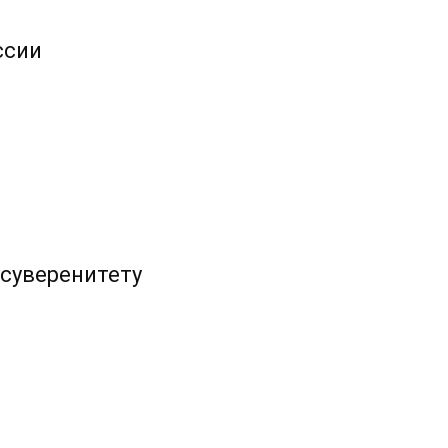
ссии
суверенитету