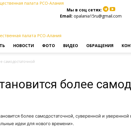
щественная палата РСО-Алания
Мы в соц сетях:
Email:
opalania15ru@gmail.com
ТЬ
НОВОСТИ
ФОТО
ВИДЕО
ОБРАЩЕНИЯ
КОН
лее самодостаточной
становится более само
тановится более самодостаточной, суверенной и уверенной в
ильные идеи для нового времени».