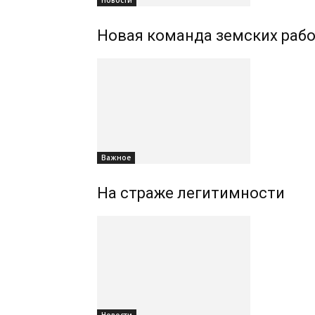
Новости
Новая команда земских раб
Важное
На страже легитимности