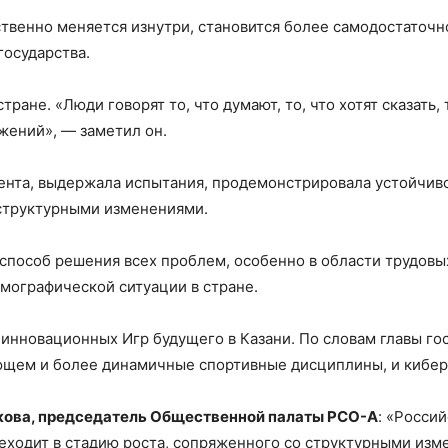
твенно меняется изнутри, становится более самодостаточн
государства.
тране. «Люди говорят то, что думают, то, что хотят сказать,
жений», — заметил он.
ента, выдержала испытания, продемонстрировала устойчиво
структурными изменениями.
способ решения всех проблем, особенно в области трудовы
ографической ситуации в стране.
инновационных Игр будущего в Казани. По словам главы гос
ющем и более динамичные спортивные дисциплины, и кибер
кова, председатель Общественной палаты РСО-А
: «Росси
еходит в стадию роста, сопряженного со структурными изм