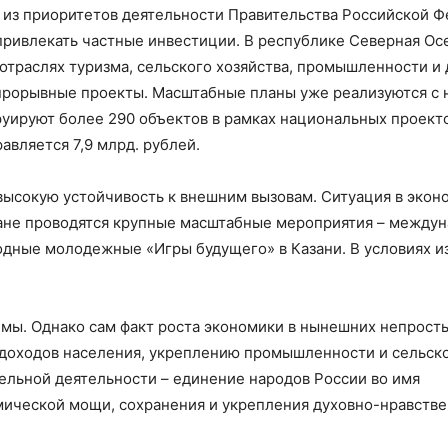
 из приоритетов деятельности Правительства Российской Ф
привлекать частные инвестиции. В республике Северная Ос
траслях туризма, сельского хозяйства, промышленности и д
 прорывные проекты. Масштабные планы уже реализуются с н
руируют более 290 объектов в рамках национальных проект
вляется 7,9 млрд. рублей.
высокую устойчивость к внешним вызовам. Ситуация в экон
ране проводятся крупные масштабные мероприятия – междун
ные молодежные «Игры будущего» в Казани. В условиях изо
емы. Однако сам факт роста экономики в нынешних непрост
 доходов населения, укреплению промышленности и сельско
ельной деятельности – единение народов России во имя
омической мощи, сохранения и укрепления духовно-нравств