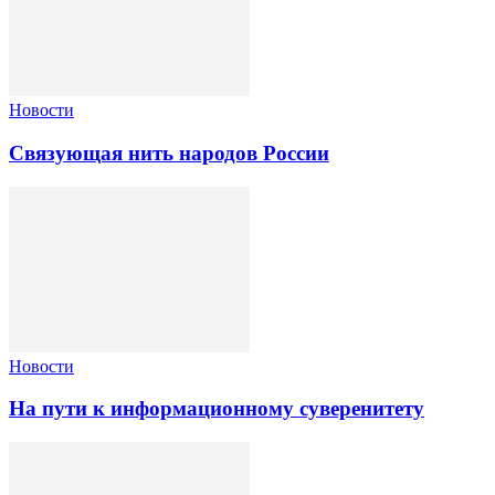
Новости
Связующая нить народов России
Новости
На пути к информационному суверенитету