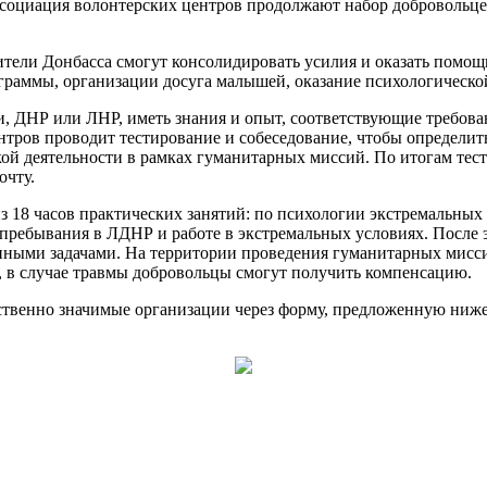
ссоциация волонтерских центров продолжают набор добровольце
ли Донбасса смогут консолидировать усилия и оказать помощь 
раммы, организации досуга малышей, оказание психологическо
 ДНР или ЛНР, иметь знания и опыт, соответствующие требова
тров проводит тестирование и собеседование, чтобы определит
ой деятельности в рамках гуманитарных миссий. По итогам тест
очту.
 из 18 часов практических занятий: по психологии экстремальн
м пребывания в ЛДНР и работе в экстремальных условиях. После 
енными задачами. На территории проведения гуманитарных мисс
, в случае травмы добровольцы смогут получить компенсацию.
ственно значимые организации через форму, предложенную ниже