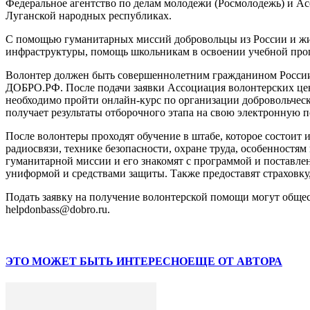
Федеральное агентство по делам молодежи (Росмолодежь) и А
Луганской народных республиках.
С помощью гуманитарных миссий добровольцы из России и жите
инфраструктуры, помощь школьникам в освоении учебной прог
Волонтер должен быть совершеннолетним гражданином России,
ДОБРО.РФ. После подачи заявки Ассоциация волонтерских цен
необходимо пройти онлайн-курс по организации добровольческ
получает результаты отборочного этапа на свою электронную п
После волонтеры проходят обучение в штабе, которое состоит
радиосвязи, технике безопасности, охране труда, особенностя
гуманитарной миссии и его знакомят с программой и поставл
униформой и средствами защиты. Также предоставят страховку
Подать заявку на получение волонтерской помощи могут обще
helpdonbass@dobro.ru.
ЭТО МОЖЕТ БЫТЬ ИНТЕРЕСНО
ЕЩЕ ОТ АВТОРА