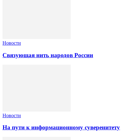
Новости
Связующая нить народов России
Новости
На пути к информационному суверенитету