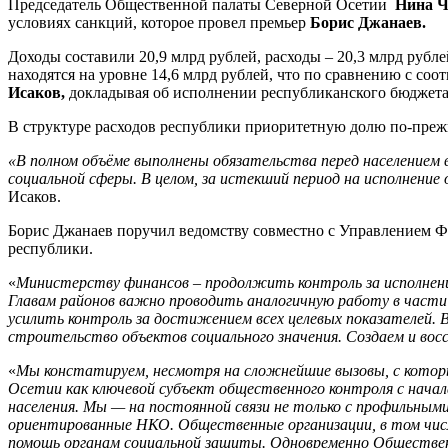
Председатель Общественной палаты Северной Осетии
Нина Ч
условиях санкций, которое провел премьер
Борис Джанаев.
Доходы составили 20,9 млрд рублей, расходы – 20,3 млрд рубл
находятся на уровне 14,6 млрд рублей, что по сравнению с с
Исаков,
докладывая об исполнении республиканского бюджета з
В структуре расходов республики приоритетную долю по-преж
«В полном объёме выполнены обязательства перед населением 
социальной сферы. В целом, за истекший период на исполнение
Исаков.
Борис Джанаев поручил ведомству совместно с Управлением Ф
республики.
«
Министерству финансов – продолжить контроль за исполнени
Главам районов важно проводить аналогичную работу в части
усилить контроль за достижением всех целевых показателей. В
строительство объектов социального значения. Создаем и во
«
Мы констатируем, несмотря на сложнейшие вызовы, с котор
Осетии как ключевой субъект общественного контроля с нача
населения. Мы — на постоянной связи не только с профильным
ориентированные НКО. Общественные организации, в том числ
помощь органам социальной защиты. Одновременно Общественн