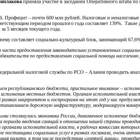
иплакова
приняла участие в заседании Оперативного штаба по
ей. Профицит – почти 600 млн рублей. Налоговые и неналоговые
оответствующим периодом прошлого года составляет 139%. Таки
а 5 месяцев текущего года.
нему составляет социально-культурный блок, занимающий 67,6% 
в части предоставления законодательно установленных социаль
 обязательств по предоставлению социальной помощи населению 
едеральной налоговой службы по РСО – Алания проводить анал
ем республиканского бюджета, пристальное внимание – исполн
 исполнения местных бюджетов. Органам исполнительной власти
 рамках нацпроектов и госпрограмм на этот год у нас предусмо
сстанавливаем дорожную инфраструктуру, модернизируем комму
ыми столкнулась экономика России, динамичное исполнение бю
ла периода введения санкций в отношении нашей страны провод
и органами исполнительной власти, в рабочих комиссиях которы
е поставщики социальных услуг в рамках госзаказа, очень акт
ая палата, в том числе посредством «горячей линии», провод