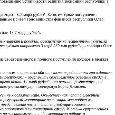
 повышению устойчивости развития экономики республики в
 доходы – 6,2 млрд рублей. Безвозмездные поступления
е данные привел врио министра финансов республики
Олег
или 13,7 млрд рублей.
ных выплат и пособий, обеспечения качественными услугами
республики направлено 3 млрд 369 млн рублей»,
– сообщил Олег
из своевременного и полного поступления доходов в бюджет
ению всех социальных обязательств перед нашими гражданами.
 республики – обеспечить своевременное освоение средств,
трено почти 14 млрд рублей – на ремонт, реконструкцию,
нальную систему», –
подчеркнул Борис Джанаев.
джетных обязательств.
Общественная палата Северной
ит регулярный мониторинг реализации мер поддержки
х представлены члены палаты и ведущие
социально
ивно работают в гуманитарной сфере. И это — существенная
ит разъяснительную и информационную работу о