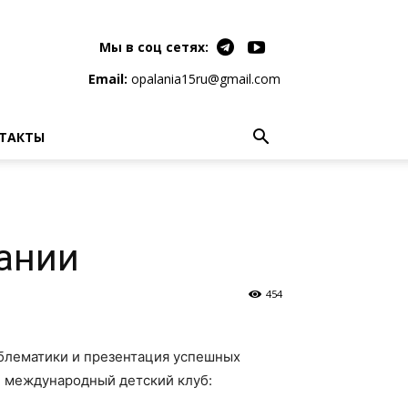
Мы в соц сетях:
Email:
opalania15ru@gmail.com
ТАКТЫ
ании
454
облематики и презентация успешных
й международный детский клуб: