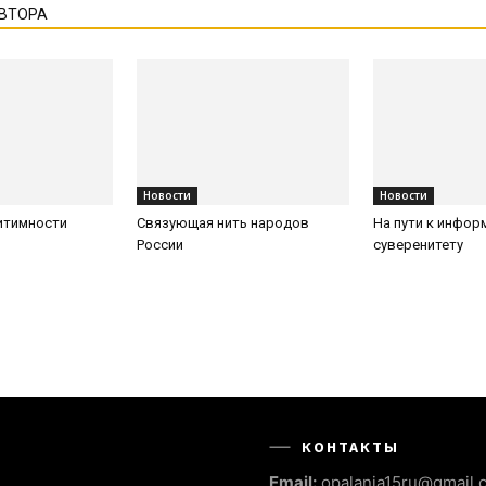
АВТОРА
Новости
Новости
итимности
Связующая нить народов
На пути к инфо
России
суверенитету
КОНТАКТЫ
Email:
opalania15ru@gmail.