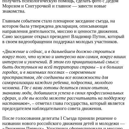
получить психологическую помощь, сделать фото с Дедом
Морозом и Снегурочкой и главное — завести новые
знакомства.
Главным событием стало пленарное заседание съезда, на
котором была утверждена декларация, описывающая
направления деятельности, миссию и ценности движения.
Само заседание открыл президент Владимир Путин, который
в своем видеообращении поддержал молодых участников.
«
Движение и сейчас, и в дальнейшем должно строиться
вокруг того, что нужно и интересно вам самим, вокруг ваших
интересов и увлечений. В этом его принципиальный смысл:
быть доступным на всей территории страны – и в больших
городах, и в маленьких поселках – современным
пространством, где соединены все возможности для
самореализации каждого ребенка, подростка, молодого
человека. Где с вами готовы делиться своим опытом,
знаниями люди, добившиеся успеха в своих профессиональных
сферах, и где вы всегда можете рассчитывать на поддержку
наставников
», – отметил глава государства, который является
председателем наблюдательного совета движения.
После голосования делегаты I Съезда приняли решение о
названии нового российского движения детей и молодежи —
«Движение Первых». Участники сформулировали и миссию