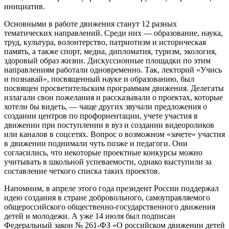
инициатив.
Основными в работе движения станут 12 разных
тематических направлений. Среди них — образование, наука,
труд, культура, волонтерство, патриотизм и историческая
память, а также спорт, медиа, дипломатия, туризм, экология,
здоровый образ жизни. Дискуссионные площадки по этим
направлениям работали одновременно. Так, лекторий «Учись
и познавай», посвященный науке и образованию, был
посвящен просветительским программам движения. Делегаты
излагали свои пожелания и рассказывали о проектах, которые
хотели бы видеть, — чаще других звучали предложения о
создании центров по профориентации, учете участия в
движении при поступлении в вуз и создании видеороликов
или каналов в соцсетях. Вопрос о возможном «зачете» участия
в движении поднимали чуть позже и педагоги. Они
согласились, что некоторые проектные конкурсы можно
учитывать в школьной успеваемости, однако выступили за
составление четкого списка таких проектов.
Напомним, в апреле этого года президент России поддержал
идею создания в стране добровольного, самоуправляемого
общероссийского общественно-государственного движения
детей и молодежи. А уже 14 июля был подписан
Федеральный закон № 261-ФЗ «О российском движении детей