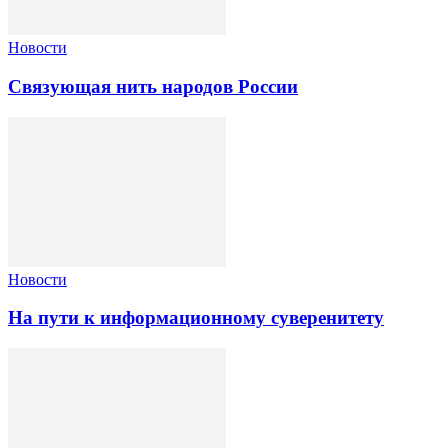
Новости
Связующая нить народов России
Новости
На пути к информационному суверенитету