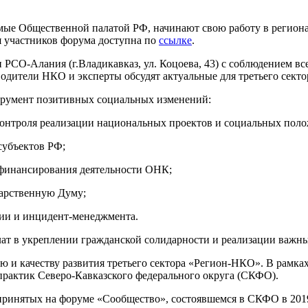
е Общественной палатой РФ, начинают свою работу в регионах
я участников форума доступна по
ссылке
.
 РСО-Алания (г.Владикавказ, ул. Коцоева, 43) с соблюдением в
одители НКО и эксперты обсудят актуальные для третьего секто
струмент позитивных социальных изменений:
контроля реализации национальных проектов и социальных пол
субъектов РФ;
финансирования деятельности ОНК;
дарственную Думу;
ии и инцидент-менеджмента.
лат в укреплении гражданской солидарности и реализации важн
ню и качеству развития третьего сектора «Регион-НКО». В рамк
рактик Северо-Кавказского федерального округа (СКФО).
принятых на форуме «Сообщество», состоявшемся в СКФО в 2019