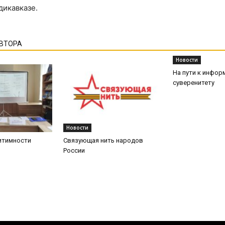
дикавказе.
АВТОРА
Новости
На пути к инфо
суверенитету
Новости
итимности
Связующая нить народов
России