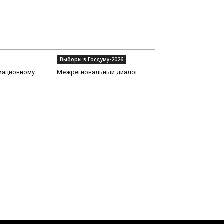
Выборы в Госдуму-2026
рмационному
Межрегиональный диалог