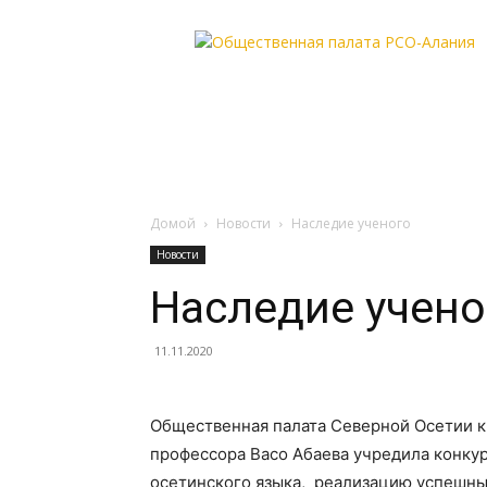
Общественная
палата
РСО-
Алания
Домой
Новости
Наследие ученого
Новости
Наследие учено
11.11.2020
Общественная палата Северной Осетии к
профессора Васо Абаева учредила конку
осетинского языка, реализацию успешных