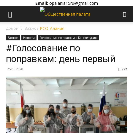
Email:
opalania15ru@gmail.com
Домой
Важное
Важное
Новости
Голосование по правкам в Конституцию
#Голосование по
поправкам: день первый
25.06.2020
922