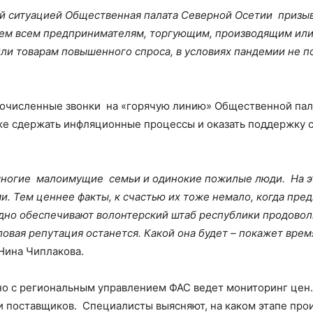
ой ситуацией Общественная палата Северной Осетии приз
уем всем предпринимателям, торгующим, производящим ил
ли товарам повышенного спроса, в условиях пандемии не п
очисленные звонки на «горячую линию» Общественной пала
кже сдержать инфляционные процессы и оказать поддержк
многие малоимущие семьи и одинокие пожилые люди. На э
и. Тем ценнее факты, к счастью их тоже немало, когда пр
дно обеспечивают волонтерский штаб республики продовол
овая репутация останется. Какой она будет – покажет врем
Нина Чиплакова.
но с региональным управлением ФАС ведет мониторинг цен. 
 поставщиков. Специалисты выясняют, на каком этапе прои