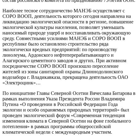
состав российского комитета по празднованию 75-летия ООН.
Наиболее тесное сотрудничество МАНЭБ осуществляет с
СОРО ВООП, деятельность которого сегодня направлена на
ликвидацию экологической опасности в регионе, повышение
экологической культуры населения, позволяет уменьшать
наносимый природе ущерб и восстанавливать окружающую
среду. Совместными усилиями МАНЭБ и СОРО ВООП в
республике было остановлено строительство ряда
экологически вредных предприятий: по производству
линолеума, Ардонского нефтеперерабатывающего и
Алагирского цементного заводов и других. При активном
посредничестве СОРО ВООП произошло переселение
жителей из зоны санитарной охраны Длиннодолинского
водозабора г. Владикавказа, прекращена деятельность ОАО
«Электроцинк»…
По инициативе Главы Северной Осетии Вячеслава Битарова в
рамках выполнения Указа Президента России Владимира
Путина «О проведении в Российской Федерации Года
экологии и особо охраняемых природных территорий» был
проведен экологический форум «Современная тенденция
изменения климата в Северной Осетии на фоне глобального
потепления» в рамках программы общероссийской
климатической недели с международным участием.