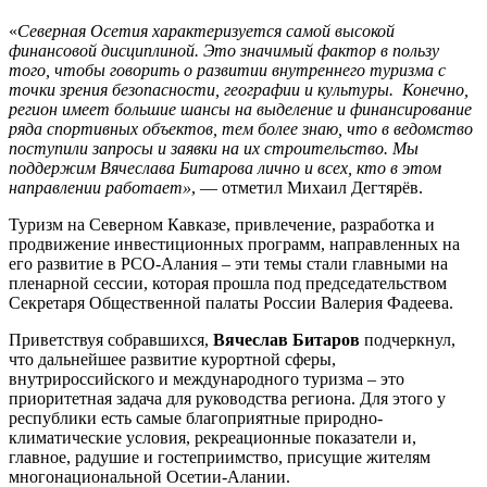
«
Северная Осетия характеризуется самой высокой
финансовой дисциплиной. Это значимый фактор в пользу
того, чтобы говорить о развитии внутреннего туризма с
точки зрения безопасности, географии и культуры. Конечно,
регион имеет большие шансы на выделение и финансирование
ряда спортивных объектов, тем более знаю, что в ведомство
поступили запросы и заявки на их строительство. Мы
поддержим Вячеслава Битарова лично и всех, кто в этом
направлении работает»
, — отметил Михаил Дегтярёв.
Туризм на Северном Кавказе, привлечение, разработка и
продвижение инвестиционных программ, направленных на
его развитие в РСО-Алания – эти темы стали главными на
пленарной сессии, которая прошла под председательством
Секретаря Общественной палаты России Валерия Фадеева.
Приветствуя собравшихся,
Вячеслав Битаров
подчеркнул,
что дальнейшее развитие курортной сферы,
внутрироссийского и международного туризма – это
приоритетная задача для руководства региона. Для этого у
республики есть самые благоприятные природно-
климатические условия, рекреационные показатели и,
главное, радушие и гостеприимство, присущие жителям
многонациональной Осетии-Алании.