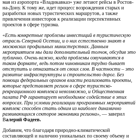
мая из аэропорта «Владикавказ» уже летают рейсы в Ростов-
на-Дону. К тому же, идет процесс возрождения старых и
разработки новых туристических маршрутов, а также
привлечения инвесторов к реализации перспективных
проектов в сфере туризма.
«
Есть конкретные проблемы инвестиций в туристическую
отрасль Северной Осетии, и о них естественно знают в
московских профильных министерствах. Данным
мероприятием мы дали дополнительный толчок, обсудив это
публично. Очень важно, когда проблемы озвучиваются в
таком формате, ведь потом чиновникам трудно бывает
отступить и отказаться от своих слов. В частности – это
развитие инфраструктуры и строительство дорог. Без
помощи федеральных органов власти реализовать проекты,
которые представляет регион в сфере туристско-
рекреационного комплекса невозможно, и Общественная
палата РФ гарантирует необходимое содействие в этих
вопросах. При условии реализации программных мероприятий
комплекс способен стать одним из наиболее динамично
развивающихся секторов экономики региона»
, — заверил
В
алерий Фадеев.
Добавим, что благодаря природно-климатической
составляющей и наличию уникальных по своему объему и