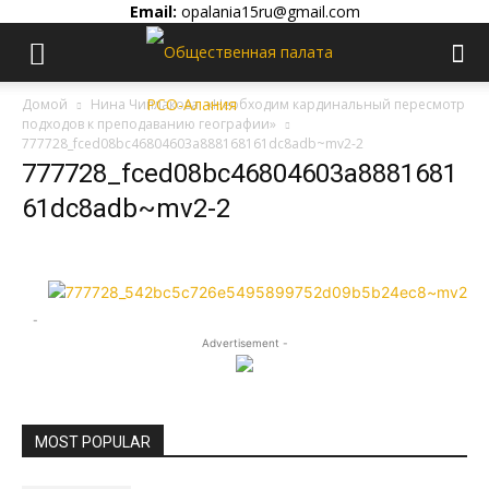
Email:
opalania15ru@gmail.com
Домой
Нина Чиплакова: «Необходим кардинальный пересмотр
подходов к преподаванию географии»
777728_fced08bc46804603a888168161dc8adb~mv2-2
777728_fced08bc46804603a8881681
61dc8adb~mv2-2
-
Advertisement -
MOST POPULAR