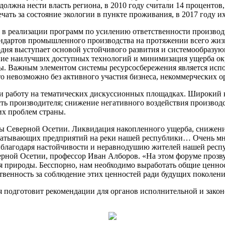
ь должна нести власть региона, в 2010 году считали 14 процентов
ечать за состояние экологии в пункте проживания, в 2017 году 
в реализации программ по усилению ответственности производи
ндартов промышленного производства на протяжении всего жиз
одня выступает основой устойчивого развития и системообразую
ение наилучших доступных технологий и минимизация ущерба ок
. Важным элементом системы ресурсосбережения является испо
о невозможно без активного участия бизнеса, некоммерческих о
 работу на тематических дискуссионных площадках. Широкий к
ть производителя; снижение негативного воздействия производ
х проблем страны.
ты Северной Осетии. Ликвидация накопленного ущерба, снижени
абатывающих предприятий на реки нашей республики… Очень мно
, благодаря настойчивости и неравнодушию жителей нашей респ
рной Осетии, профессор Иван Алборов. «На этом форуме прозвуч
я природы. Бесспорно, нам необходимо выработать общие ценнос
твенность за соблюдение этих ценностей ради будущих поколен
 подготовит рекомендации для органов исполнительной и закон