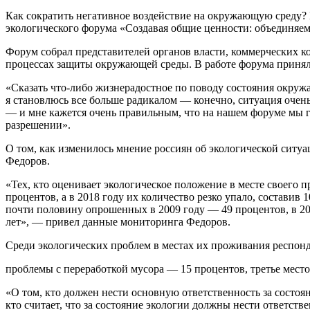
Как сократить негативное воздействие на окружающую среду? 
экологического форума «Создавая общие ценности: объединяем
Форум собрал представителей органов власти, коммерческих к
процессах защиты окружающей среды. В работе форума принял
«Сказать что-либо жизнерадостное по поводу состояния окружа
я становлюсь все больше радикалом — конечно, ситуация оче
— и мне кажется очень правильным, что на нашем форуме мы го
разрешении».
О том, как изменилось мнение россиян об экологической ситу
Федоров.
«Тех, кто оценивает экологическое положение в месте своего п
процентов, а в 2018 году их количество резко упало, составив 
почти половину опрошенных в 2009 году — 49 процентов, в 20
лет», — привел данные мониторинга Федоров.
Среди экологических проблем в местах их проживания респонде
проблемы с переработкой мусора — 15 процентов, третье место
«О том, кто должен нести основную ответственность за состоя
кто считает, что за состояние экологии должны нести ответств