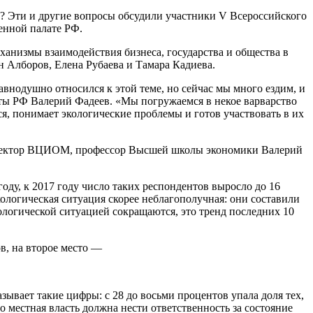
? Эти и другие вопросы обсудили участники V Всероссийского
енной палате РФ.
анизмы взаимодействия бизнеса, государства и общества в
 Алборов, Елена Рубаева и Тамара Кадиева.
авнодушно относился к этой теме, но сейчас мы много ездим, и
ты РФ Валерий Фадеев. «Мы погружаемся в некое варварство
я, понимает экологические проблемы и готов участвовать в их
й директор ВЦИОМ, профессор Высшей школы экономики Валерий
году, к 2017 году число таких респондентов выросло до 16
экологическая ситуация скорее неблагополучная: они составили
логической ситуацией сокращаются, это тренд последних 10
в, на второе место —
ывает такие цифры: с 28 до восьми процентов упала доля тех,
то местная власть должна нести ответственность за состояние