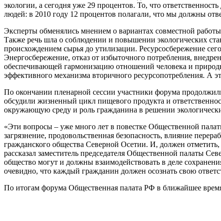
экологии, а сегодня уже 29 процентов. То, что ответственност
людей: в 2010 году 12 процентов полагали, что мы должны отв
Эксперты обменялись мнением о вариантах совместной работы 
Также речь шла о соблюдении и повышении экологических ста
происхождением сырья до утилизации. Ресурсосбережение сег
Энергосбережение, отказ от избыточного потребления, внедр
обеспечивающей гармонизацию отношений человека и природы
эффективного механизма вторичного ресурсопотребления. А эт
По окончании пленарной сессии участники форума продолжили
обсудили жизненный цикл пищевого продукта и ответственнос
окружающую среду и роль гражданина в решении экологически
«Эти вопросы – уже много лет в повестке Общественной пала
загрязнение, продовольственная безопасность, влияние перер
гражданского общества Северной Осетии. И, должен отметить
рассказал заместитель председателя Общественной палаты Севе
общество могут и должны взаимодействовать в деле сохранени
очевидно, что каждый гражданин должен осознать свою ответс
По итогам форума Общественная палата РФ в ближайшее время