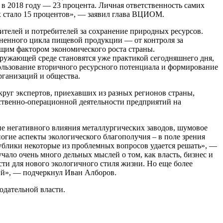
, в 2018 году — 23 процента. Личная ответственность самих
их стало 15 процентов», — заявил глава ВЦИОМ.
телей и потребителей за сохранение природных ресурсов.
ненного цикла пищевой продукции — от контроля за
щим фактором экономического роста страны.
ружающей среде становятся уже практикой сегодняшнего дня,
льзование вторичного ресурсного потенциала и формирование
рганизаций и общества.
руг экспертов, приехавших из разных регионов страны,
ственно-операционной деятельности предприятий на
е негативного влияния металлургических заводов, шумовое
гие аспекты экологического благополучия – в поле зрения
ублики некоторые из проблемных вопросов удается решать», —
ало очень много дельных мыслей о том, как власть, бизнес и
ти для нового экологичного стиля жизни. Но еще более
ий», — подчеркнул Иван Алборов.
одательной власти.