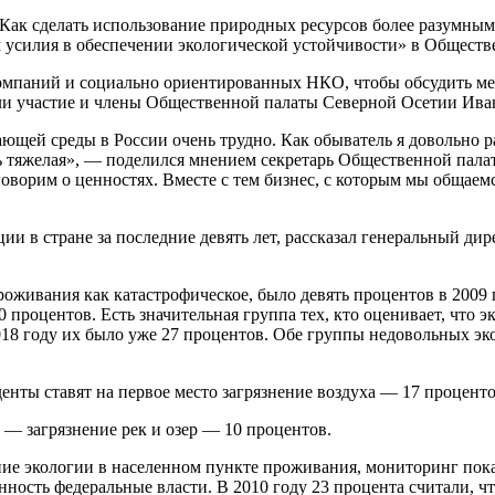
Как сделать использование природных ресурсов более разумным
 усилия в обеспечении экологической устойчивости» в Обществ
омпаний и социально ориентированных НКО, чтобы обсудить мех
и участие и члены Общественной палаты Северной Осетии Иван
ющей среды в России очень трудно. Как обыватель я довольно р
нь тяжелая», — поделился мнением секретарь Общественной пала
ворим о ценностях. Вместе с тем бизнес, с которым мы общаемс
ации в стране за последние девять лет, рассказал генеральны
роживания как катастрофическое, было девять процентов в 2009 
10 процентов. Есть значительная группа тех, кто оценивает, что 
18 году их было уже 27 процентов. Обе группы недовольных эко
нты ставят на первое место загрязнение воздуха — 17 проценто
 — загрязнение рек и озер — 10 процентов.
ние экологии в населенном пункте проживания, мониторинг показ
енность федеральные власти. В 2010 году 23 процента считали, ч