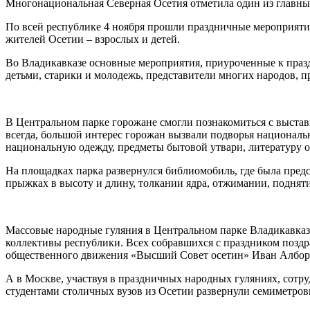
Многонациональная Северная Осетия отметила один из главных
По всей республике 4 ноября прошли праздничные мероприяти
жителей Осетии – взрослых и детей.
Во Владикавказе основные мероприятия, приуроченные к празд
детьми, старики и молодежь, представители многих народов,
В Центральном парке горожане смогли познакомиться с выстав
всегда, большой интерес горожан вызвали подворья национал
национальную одежду, предметы бытовой утвари, литературу об
На площадках парка развернулся библиомобиль, где была пред
прыжках в высоту и длину, толкании ядра, отжимании, поднят
Массовые народные гуляния в Центральном парке Владикавказ
коллективы республики. Всех собравшихся с праздником поздр
общественного движения «Высший Совет осетин» Иван Албор
А в Москве, участвуя в праздничных народных гуляниях, сотр
студентами столичных вузов из Осетии развернули семиметров