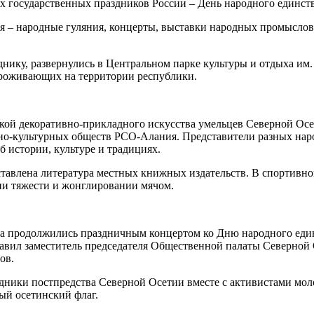
 государственных праздников России – День народного единств
я – народные гуляния, концерты, выставки народных промыслов,
нику, развернулись в Центральном парке культуры и отдыха им.
 проживающих на территории республики.
кой декоративно-прикладного искусства умельцев Северной Осе
ьно-культурных обществ РСО-Алания. Представители разных на
 истории, культуре и традициях.
ставлена литература местных книжных издательств. В спортивн
ии тяжести и жонглировании мячом.
а продолжились праздничным концертом ко Дню народного единс
авил заместитель председателя Общественной палаты Северной 
ов.
удники постпредства Северной Осетии вместе с активистами мо
ый осетинский флаг.