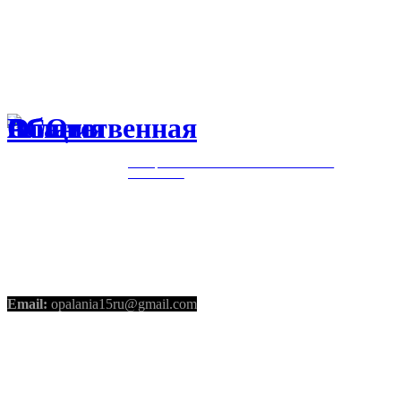
ОБЩЕСТВЕННАЯ ПАЛАТА РСО-
АЛАНИЯ
КОНТАКТЫ
Email:
opalania15ru@gmail.com
СОЦИАЛЬНЫЕ СЕТИ
Telegram
Youtube